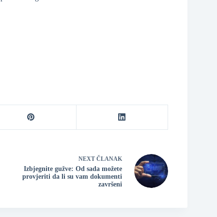
NEXT
ČLANAK
Izbjegnite gužve: Od sada možete
provjeriti da li su vam dokumenti
završeni