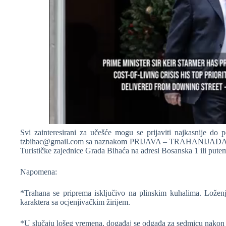
Svi zainteresirani za učešće mogu se prijaviti najkasnije do p
tzbihac@gmail.com
sa naznakom PRIJAVA – TRAHANIJADA 2024.
Turističke zajednice Grada Bihaća na adresi Bosanska 1 ili pute
Napomena:
*Trahana se priprema isključivo na plinskim kuhalima. Loženje
karaktera sa ocjenjivačkim žirijem.
*U slučaju lošeg vremena, događaj se odgađa za sedmicu nakon