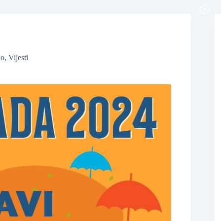
❆
no
,
Vijesti
❆
❆