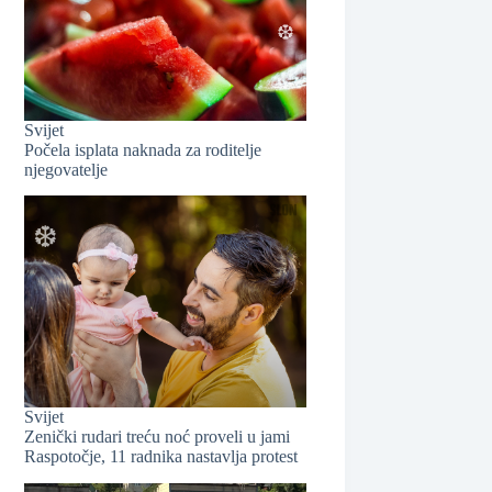
❆
Svijet
Počela isplata naknada za roditelje
njegovatelje
❆
Svijet
❆
Zenički rudari treću noć proveli u jami
Raspotočje, 11 radnika nastavlja protest