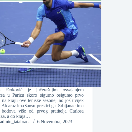
k Đoković je jučerašnjim osvajanjem
❆
rsa u Parizu skoro sigurno osigurao prvo
 na kraju ove teniske sezone, no još uvijek
 Alcaraz ima šansu prestići ga. Srbijanac ima
 bodova više od prvog pratitelja Carlosa
aza, a do kraja…
admin_tatabrada
6 Novembra, 2023