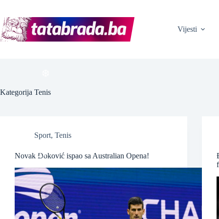
Skip
to
content
Vijesti
❆
❆
Kategorija
Tenis
Sport
,
Tenis
❆
Novak Đoković ispao sa Australian Opena!
❆