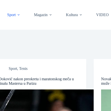
❆
Sport
Magazin
Kultura
VIDEO
Sport
,
Tenis
Đoković nakon preokreta i maratonskog meča u
Novak
❆
finalu Mastersa u Parizu
može i