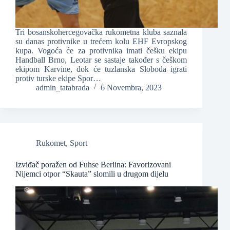
Tri bosanskohercegovačka rukometna kluba saznala
❆
su danas protivnike u trećem kolu EHF Evropskog
kupa. Vogoća će za protivnika imati češku ekipu
Handball Brno, Leotar se sastaje također s češkom
ekipom Karvine, dok će tuzlanska Sloboda igrati
protiv turske ekipe Spor…
admin_tatabrada
6 Novembra, 2023
❆
❆
❆
Rukomet
,
Sport
Izviđač poražen od Fuhse Berlina: Favorizovani
Nijemci otpor “Skauta” slomili u drugom dijelu
❆
❆