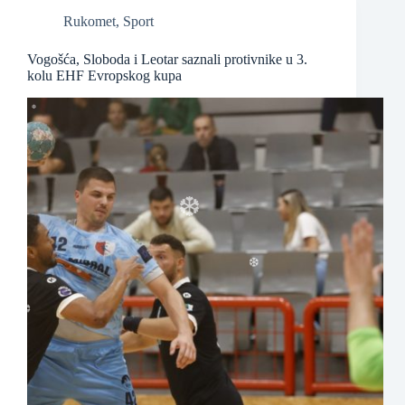
Rukomet
,
Sport
❆
Vogošća, Sloboda i Leotar saznali protivnike u 3.
kolu EHF Evropskog kupa
❆
❆
❆
❆
❆
❆