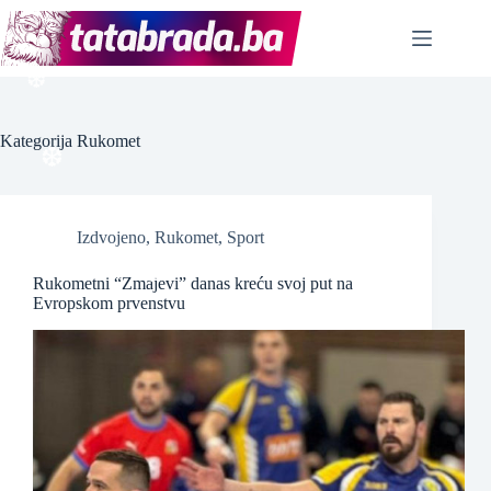
Skip
to
content
❆
Kategorija
Rukomet
❆
Izdvojeno
,
Rukomet
,
Sport
❆
Rukometni “Zmajevi” danas kreću svoj put na
Evropskom prvenstvu
❆