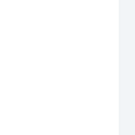
❆
❆
❆