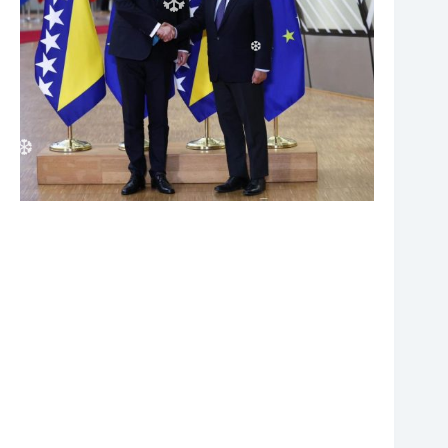
❆
❆
❆
❆