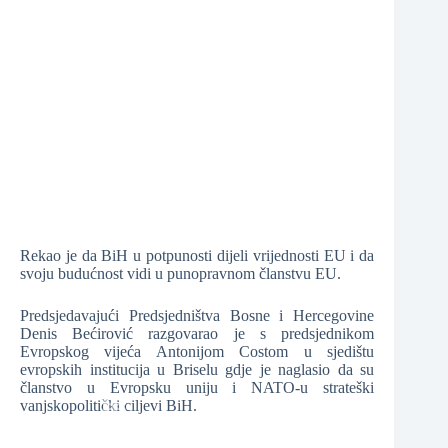
❆
❆
❆
Rekao je da BiH u potpunosti dijeli vrijednosti EU i da
svoju budućnost vidi u punopravnom članstvu EU.
❆
Predsjedavajući Predsjedništva Bosne i Hercegovine
❆
Denis Bećirović razgovarao je s predsjednikom
Evropskog vijeća Antonijom Costom u sjedištu
evropskih institucija u Briselu gdje je naglasio da su
članstvo u Evropsku uniju i NATO-u strateški
vanjskopolitički ciljevi BiH.