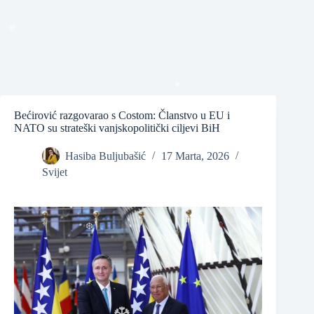
❆
❆
❆
Bećirović razgovarao s Costom: Članstvo u EU i
NATO su strateški vanjskopolitički ciljevi BiH
❆
Hasiba Buljubašić
17 Marta, 2026
Svijet
❆
❆