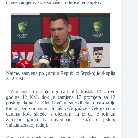
cijene zamjene, koje su više u odnosu na lanjske.
Naime, zamjena po gumi u Republici Srpskoj je skuplja
za 2 KM.
– Zamjena 15 promjera guma lani je koštala 10, a ove
godine 12 KM, dok je zamjena 17 promjera sa 12
poskupjela na 14 KM. Građani su ovih dana masovnije
krenuli sa zamjenom, a još veće gužve očekujemo u
danima koje slijede, s obzirom na to da je rok za
zamjenu guma 1. novembar – kažu u jednoj
vulkanizerskoj radnji.
Kao razlog poskupljenja navode skok cijena ostalih