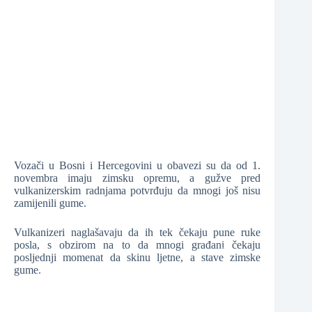
❆
❆
❆
Vozači u Bosni i Hercegovini u obavezi su da od 1.
novembra imaju zimsku opremu, a gužve pred
❆
vulkanizerskim radnjama potvrđuju da mnogi još nisu
❆
zamijenili gume.
Vulkanizeri naglašavaju da ih tek čekaju pune ruke
posla, s obzirom na to da mnogi građani čekaju
posljednji momenat da skinu ljetne, a stave zimske
gume.
❆