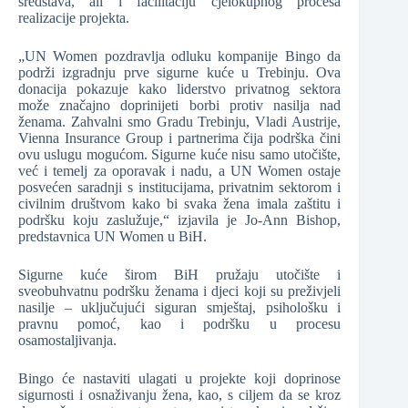
sredstava, ali i facilitaciju cjelokupnog procesa
realizacije projekta.
„UN Women pozdravlja odluku kompanije Bingo da
podrži izgradnju prve sigurne kuće u Trebinju. Ova
donacija pokazuje kako liderstvo privatnog sektora
može značajno doprinijeti borbi protiv nasilja nad
ženama. Zahvalni smo Gradu Trebinju, Vladi Austrije,
Vienna Insurance Group i partnerima čija podrška čini
ovu uslugu mogućom. Sigurne kuće nisu samo utočište,
već i temelj za oporavak i nadu, a UN Women ostaje
posvećen saradnji s institucijama, privatnim sektorom i
civilnim društvom kako bi svaka žena imala zaštitu i
podršku koju zaslužuje,“ izjavila je Jo-Ann Bishop,
predstavnica UN Women u BiH.
Sigurne kuće širom BiH pružaju utočište i
sveobuhvatnu podršku ženama i djeci koji su preživjeli
nasilje – uključujući siguran smještaj, psihološku i
pravnu pomoć, kao i podršku u procesu
osamostaljivanja.
Bingo će nastaviti ulagati u projekte koji doprinose
sigurnosti i osnaživanju žena, kao, s ciljem da se kroz