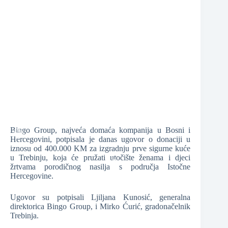
❆
❆
Bingo Group, najveća domaća kompanija u Bosni i
❆
Hercegovini, potpisala je danas ugovor o donaciji u
iznosu od 400.000 KM za izgradnju prve sigurne kuće
u Trebinju, koja će pružati utočište ženama i djeci
žrtvama porodičnog nasilja s područja Istočne
❆
Hercegovine.
Ugovor su potpisali Ljiljana Kunosić, generalna
❆
direktorica Bingo Group, i Mirko Ćurić, gradonačelnik
Trebinja.