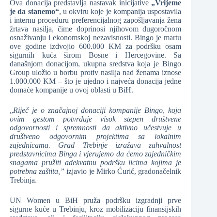
Ova donacija predstavlja nastavak inicijative
„Vrijeme
je da stanemo“
, u okviru koje je kompanija uspostavila
i internu proceduru preferencijalnog zapošljavanja žena
žrtava nasilja, čime doprinosi njihovom dugoročnom
osnaživanju i ekonomskoj nezavisnosti. Bingo je martu
ove godine izdvojio 600.000 KM za podršku osam
sigurnih kuća širom Bosne i Hercegovine. Sa
današnjom donacijom, ukupna sredstva koja je Bingo
Group uložio u borbu protiv nasilja nad ženama iznose
1.000.000 KM – što je ujedno i najveća donacija jedne
domaće kompanije u ovoj oblasti u BiH.
„
Riječ je o značajnoj donaciji kompanije Bingo, koja
ovim gestom potvrđuje visok stepen društvene
odgovornosti i spremnosti da aktivno učestvuje u
društveno odgovornim projektima sa lokalnim
zajednicama. Grad Trebinje izražava zahvalnost
predstavnicima Binga i vjerujemo da ćemo zajedničkim
snagama pružiti adekvatnu podršku licima kojima je
potrebna zaštita,”
izjavio je Mirko Ćurić, gradonačelnik
Trebinja.
UN Women u BiH pruža podršku izgradnji prve
sigurne kuće u Trebinju, kroz mobilizaciju finansijskih