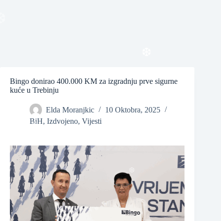
❆
❆
Bingo donirao 400.000 KM za izgradnju prve sigurne
kuće u Trebinju
❆
Elda Moranjkic
10 Oktobra, 2025
❆
BiH
,
Izdvojeno
,
Vijesti
❆
❆
❆