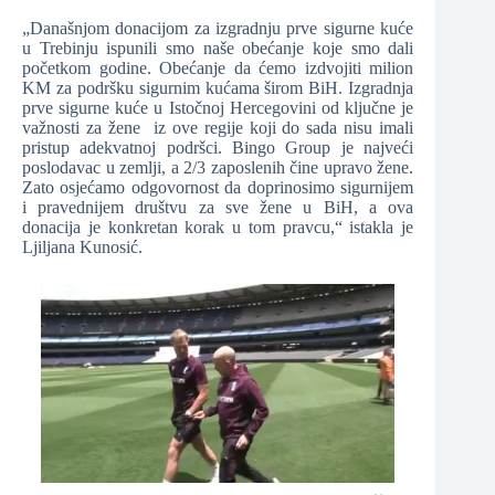
„Današnjom donacijom za izgradnju prve sigurne kuće
u Trebinju ispunili smo naše obećanje koje smo dali
početkom godine. Obećanje da ćemo izdvojiti milion
KM za podršku sigurnim kućama širom BiH. Izgradnja
prve sigurne kuće u Istočnoj Hercegovini od ključne je
važnosti za žene iz ove regije koji do sada nisu imali
pristup adekvatnoj podršci. Bingo Group je najveći
poslodavac u zemlji, a 2/3 zaposlenih čine upravo žene.
Zato osjećamo odgovornost da doprinosimo sigurnijem
i pravednijem društvu za sve žene u BiH, a ova
donacija je konkretan korak u tom pravcu,“ istakla je
Ljiljana Kunosić.