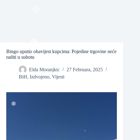
❆
❆
Bingo uputio obavijest kupcima: Pojedine trgovine neće
raditi u subotu
❆
Elda Moranjkic
27 Februara, 2025
BiH
,
Izdvojeno
,
Vijesti
❆
❆
❆