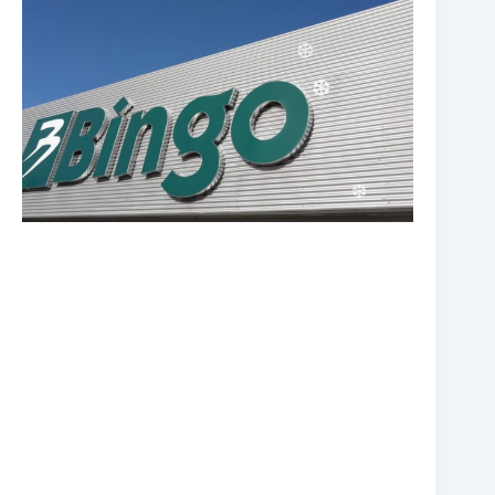
❆
❆
❆
❆