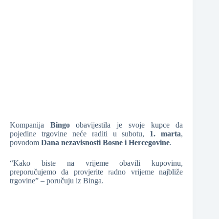
❆
❆
Kompanija
Bingo
obavijestila je svoje kupce da
pojedine trgovine neće raditi u subotu,
1. marta
,
povodom
Dana nezavisnosti Bosne i Hercegovine
.
“Kako biste na vrijeme obavili kupovinu,
❆
preporučujemo da provjerite radno vrijeme najbliže
trgovine” – poručuju iz Binga.
❆
❆