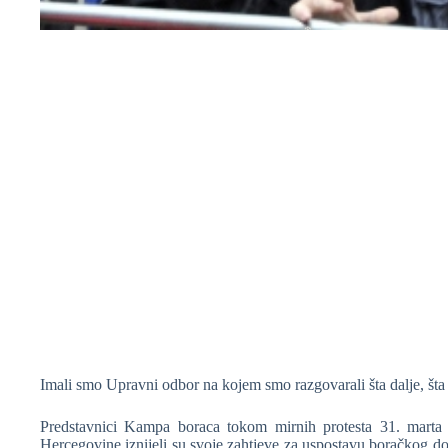
❆
❆
Imali smo Upravni odbor na kojem smo razgovarali šta dalje, šta
Predstavnici Kampa boraca tokom mirnih protesta 31. marta
Hercegovine iznijeli su svoje zahtjeve za uspostavu boračkog do