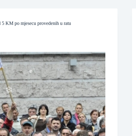
❆
❆
 od 5 KM po mjesecu provedenih u ratu
❆
❆
❆