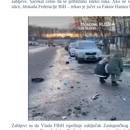
zahtjeve. Sačekat ćemo da se približimo isteku roka. Ako ne re
ulice, blokada Federacije BiH – rekao je jučer za Faktor Hamza
Zahtjevi su da Vlada FBiH ispoštuje zaključak Zastupničko