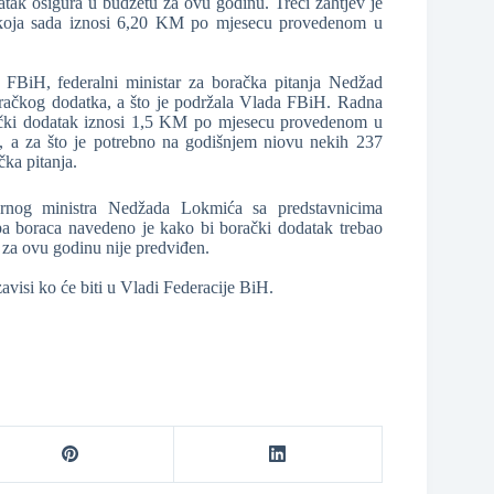
tak osigura u budžetu za ovu godinu. Treći zahtjev je
a koja sada iznosi 6,20 KM po mjesecu provedenom u
 FBiH, federalni ministar za boračka pitanja Nedžad
račkog dodatka, a što je podržala Vlada FBiH. Radna
rački dodatak iznosi 1,5 KM po mjesecu provedenom u
0, a za što je potrebno na godišnjem niovu nekih 237
ka pitanja.
ornog ministra Nedžada Lokmića sa predstavnicima
pa boraca navedeno je kako bi borački dodatak trebao
 za ovu godinu nije predviđen.
zavisi ko će biti u Vladi Federacije BiH.