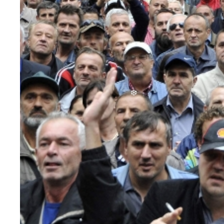
❆
❆
❆
❆