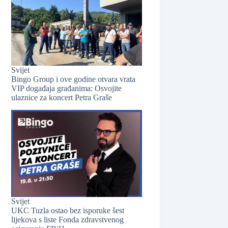
Svijet
Bingo Group i ove godine otvara vrata
VIP događaja građanima: Osvojite
ulaznice za koncert Petra Graše
Svijet
UKC Tuzla ostao bez isporuke šest
lijekova s liste Fonda zdravstvenog