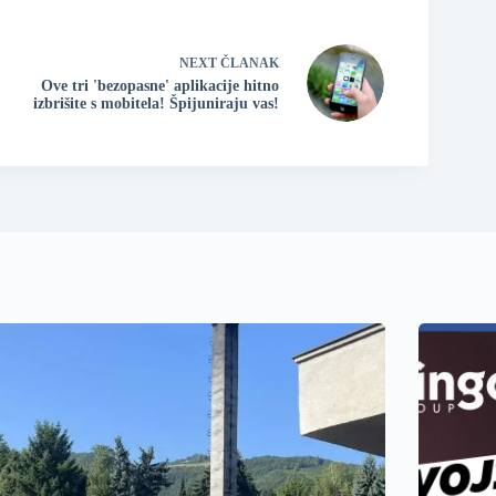
NEXT
ČLANAK
Ove tri 'bezopasne' aplikacije hitno
izbrišite s mobitela! Špijuniraju vas!