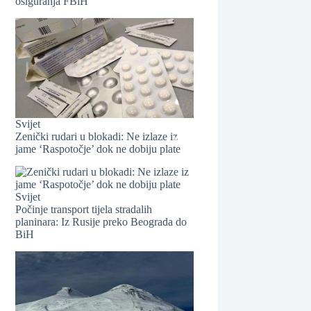
osiguranja FBiH
Svijet
Zenički rudari u blokadi: Ne izlaze iz
jame ‘Raspotočje’ dok ne dobiju plate
Svijet
Počinje transport tijela stradalih
planinara: Iz Rusije preko Beograda do
BiH
❆