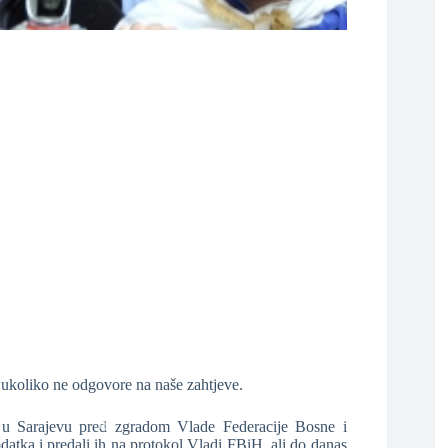
❆
❆
❆
 ukoliko ne odgovore na naše zahtjeve.
 u Sarajevu pred zgradom Vlade Federacije Bosne i
datka i predali ih na protokol Vladi FBiH, ali do danas