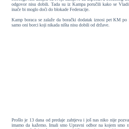
odgovor nisu dobili. Tada su iz Kampa poručili kako se Vladi
inače bi moglo doći do blokade Federacije.
Kamp boraca se zalaže da borački dodatak iznosi pet KM po 
samo oni borci koji nikada ništa nisu dobili od države.
Prošlo je 13 dana od predaje zahtjeva i još nas niko nije pozv
imamo da kažemo. Imali smo Upravni odbor na kojem smo razg