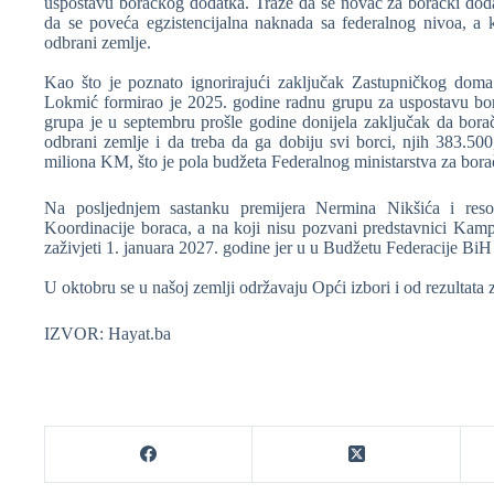
uspostavu boračkog dodatka. Traže da se novac za borački doda
da se poveća egzistencijalna naknada sa federalnog nivoa, 
odbrani zemlje.
Kao što je poznato ignorirajući zaključak Zastupničkog doma
Lokmić formirao je 2025. godine radnu grupu za uspostavu bo
grupa je u septembru prošle godine donijela zaključak da bo
odbrani zemlje i da treba da ga dobiju svi borci, njih 383.50
miliona KM, što je pola budžeta Federalnog ministarstva za borač
Na posljednjem sastanku premijera Nermina Nikšića i res
Koordinacije boraca, a na koji nisu pozvani predstavnici Kam
zaživjeti 1. januara 2027. godine jer u u Budžetu Federacije BiH
U oktobru se u našoj zemlji održavaju Opći izbori i od rezultata 
IZVOR: Hayat.ba