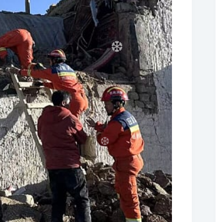
❆
❆
❆