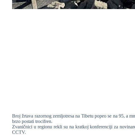
❆
❆
❆
❆
❆
Broj žrtava razornog zemljotresa na Tibetu popeo se na 95, a mnog
brzo postati trocifren.
Zvaničnici u regionu rekli su na kratkoj konferenciji za novinare
CCTV.