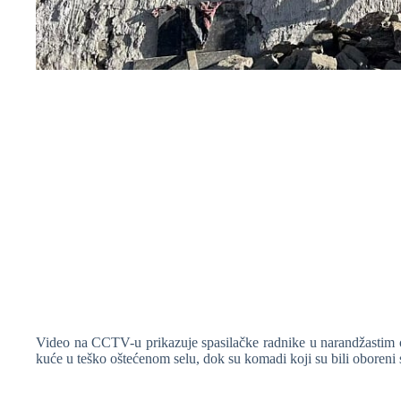
Video na CCTV-u prikazuje spasilačke radnike u narandžastim od
kuće u teško oštećenom selu, dok su komadi koji su bili oboreni s