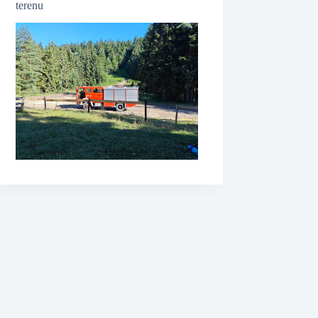
terenu
❆