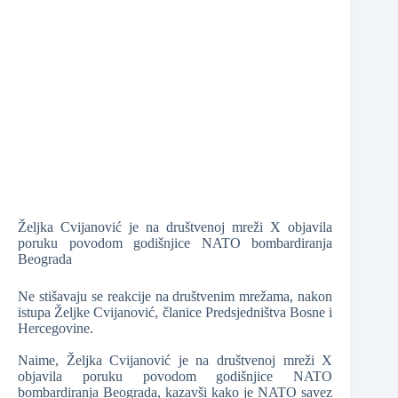
❆
❆
❆
❆
Željka Cvijanović je na društvenoj mreži X objavila
poruku povodom godišnjice NATO bombardiranja
Beograda
Ne stišavaju se reakcije na društvenim mrežama, nakon
istupa Željke Cvijanović, članice Predsjedništva Bosne i
Hercegovine.
❆
Naime, Željka Cvijanović je na društvenoj mreži X
objavila poruku povodom godišnjice NATO
bombardiranja Beograda, kazavši kako je NATO savez