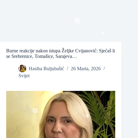
❆
❆
❆
Burne reakcije nakon istupa Željke Cvijanović: Sjećaš li
❆
se Srebrenice, Tomašice, Sarajeva…
Hasiba Buljubašić
26 Marta, 2026
Svijet
❆
❆
❆