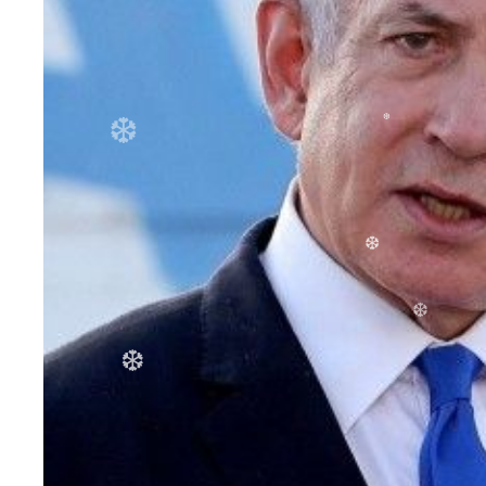
❆
❆
❆
❆