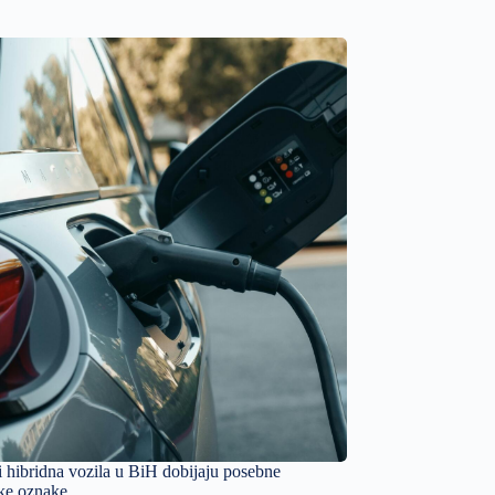
 i hibridna vozila u BiH dobijaju posebne
ske oznake