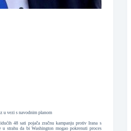
❆
rez u vezi s navodnim planom
❆
idućih 48 sati pojača zračnu kampanju protiv Irana s
 sve u strahu da bi Washington mogao pokrenuti proces