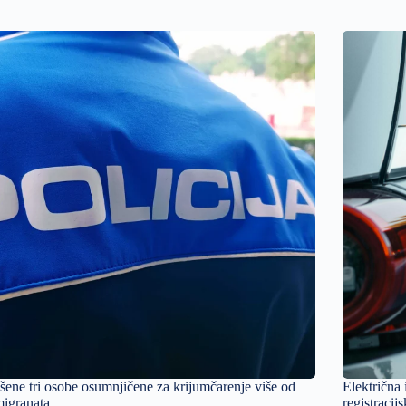
ene tri osobe osumnjičene za krijumčarenje više od
Električna
igranata
registracij