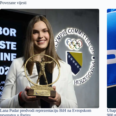
Povezane vijesti
Lana Pudar predvodi reprezentaciju BiH na Evropskom
Uhapš
prvenstvu u Parizu
900 m