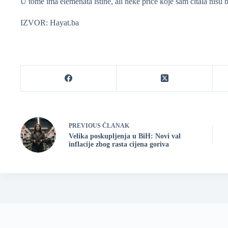
U tome ima elemenata istine, ali neke priče koje sam čitala nisu b
IZVOR: Hayat.ba
PREVIOUS
ČLANAK
Velika poskupljenja u BiH: Novi val
inflacije zbog rasta cijena goriva