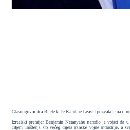
❆
❆
Glasnogovornica Bijele kuće Karoline Leavitt pozvala je na op
❆
Izraelski premijer Benjamin Netanyahu naredio je vojsci da u 
ciljem uništenja što većeg dijela iranske vojne industrije, a
❆