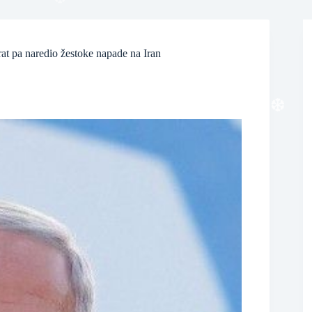
rat pa naredio žestoke napade na Iran
❆
❆
❆