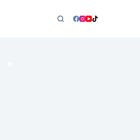
❆
❆
❆