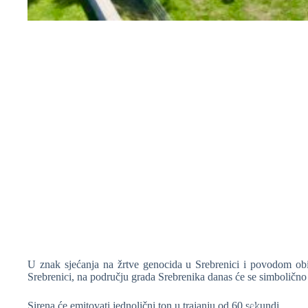
❆
❆
U znak sjećanja na žrtve genocida u Srebrenici i povodom obi
Srebrenici, na području grada Srebrenika danas će se simbolično o
Sirena će emitovati jednolični ton u trajanju od 60 sekundi.