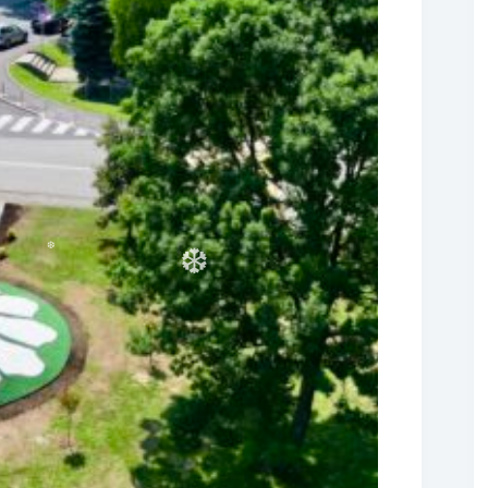
❆
❆
❆
❆