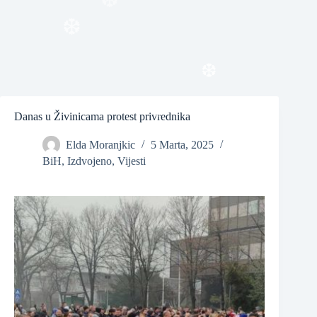
❆
❆
❆
❆
Danas u Živinicama protest privrednika
Elda Moranjkic
5 Marta, 2025
❆
BiH
,
Izdvojeno
,
Vijesti
❆