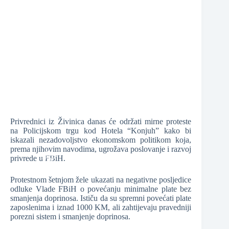
❆
❆
❆
Privrednici iz Živinica danas će održati mirne proteste
na Policijskom trgu kod Hotela “Konjuh” kako bi
iskazali nezadovoljstvo ekonomskom politikom koja,
❆
prema njihovim navodima, ugrožava poslovanje i razvoj
privrede u FBiH.
Protestnom šetnjom žele ukazati na negativne posljedice
❆
odluke Vlade FBiH o povećanju minimalne plate bez
smanjenja doprinosa. Ističu da su spremni povećati plate
zaposlenima i iznad 1000 KM, ali zahtijevaju pravedniji
porezni sistem i smanjenje doprinosa.