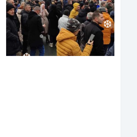
❆
❆
❆
❆