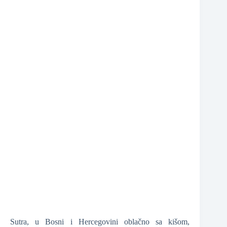
❆
❆
❆
Sutra, u Bosni i Hercegovini oblačno sa kišom,