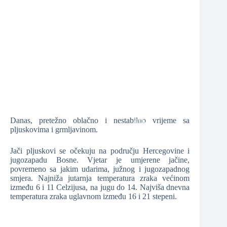
❆
❆
❆
Danas, pretežno oblačno i nestabilno vrijeme sa
pljuskovima i grmljavinom.
Jači pljuskovi se očekuju na području Hercegovine i
❆
jugozapadu Bosne. Vjetar je umjerene jačine,
povremeno sa jakim udarima, južnog i jugozapadnog
smjera. Najniža jutarnja temperatura zraka većinom
između 6 i 11 Celzijusa, na jugu do 14. Najviša dnevna
temperatura zraka uglavnom između 16 i 21 stepeni.