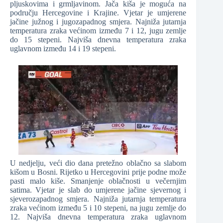
pljuskovima i grmljavinom. Jača kiša je moguća na
području Hercegovine i Krajine. Vjetar je umjerene
jačine južnog i jugozapadnog smjera. Najniža jutarnja
temperatura zraka većinom između 7 i 12, jugu zemlje
do 15 stepeni. Najviša dnevna temperatura zraka
uglavnom između 14 i 19 stepeni.
U nedjelju, veći dio dana pretežno oblačno sa slabom
kišom u Bosni. Rijetko u Hercegovini prije podne može
pasti malo kiše. Smanjenje oblačnosti u večernjim
satima. Vjetar je slab do umjerene jačine sjevernog i
sjeverozapadnog smjera. Najniža jutarnja temperatura
zraka većinom između 5 i 10 stepeni, na jugu zemlje do
12. Najviša dnevna temperatura zraka uglavnom