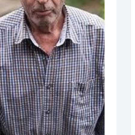
❆
❆
❆