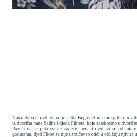
Naša ekipa je ovih dana posjetila Begov Han i tom prilikom zabil
iz dvorišta nane Salihe i djeda Fikreta, koje zatekosmo u dvoriš
Pazeći da se pekmez ne zapeče, nena i djed su se od jutarn
godinama, djed Fikret se nije ustručavao otići u obližnju njivu i u