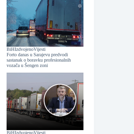
❆
❆
BiH
Izdvojeno
Vijesti
Forto danas u Sarajevu predvodi
sastanak o boravku profesionalnih
vozača u Šengen zoni
❆
❆
BiH
Izdvojeno
Vijesti