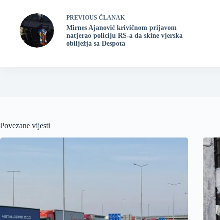
PREVIOUS
ČLANAK
Mirnes Ajanović krivičnom prijavom
natjerao policiju RS-a da skine vjerska
obilježja sa Despota
Povezane vijesti