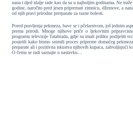
nana i djed idalje rade kao da su u najboljim godinama. Ne traž
❆
godine, naročito pred jesen pripremati zimnicu, džemove, a nana
od njih pravi prirodne prerparate za razne bolesti.
❆
Pored pravljenja pekmeza, bave se i pčelarstvom, još jednim aspe
prema prirodi. Mnoge njihove priče o ljekovitim pripravcim
programu televizije Tatabrada, gdje su imali priliku podijeliti s
posjetili kako bismo snimili proces pripreme domaćeg pekmeza
preparate ali i pozitivna iskustva njihovih kupaca, zahvaljujući koj
O čemu se radi saznajte u nastavku…