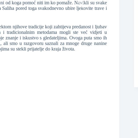
e ni od koga pomoć niti im ko pomaže. Navikli su svake
 Saliha pored toga svakodnevno ubire ljekovite trave i
ktom njihove tradicije koji zahtijeva predanost i ljubav
a i tradicionalnim metodama mogli ste već vidjeti u
voje znanje i iskustvo s gledateljima. Ovoga puta smo ih
, ali smo u razgovoru saznali za mnoge druge nanine
ima su stekli prijatelje do kraja života.
❆