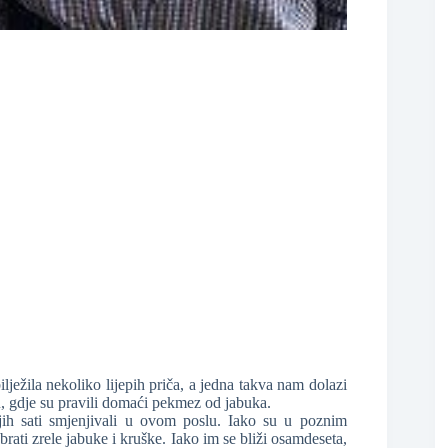
❆
❆
ježila nekoliko lijepih priča, a jedna takva nam dolazi
tu, gdje su pravili domaći pekmez od jabuka.
jih sati smjenjivali u ovom poslu. Iako su u poznim
brati zrele jabuke i kruške. Iako im se bliži osamdeseta,