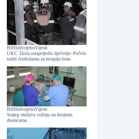
BiH
Izdvojeno
Vijesti
UKC Tuzla unaprijedio liječenje: Počela
raditi Ambulanta za terapiju bola
BiH
Izdvojeno
Vijesti
Snijeg otežava vožnju na brojnim
dionicama
❆