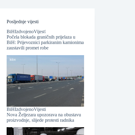
❆
Posljednje vijesti
❆
BiH
Izdvojeno
Vijesti
Počela blokada graničnih prijelaza u
BiH: Prijevoznici parkiranim kamionima
zaustavili promet robe
❆
BiH
Izdvojeno
Vijesti
Nova Željezara upozorava na obustavu
proizvodnje, slijede protesti radnika
❆