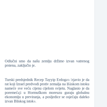
❆
❆
❆
Odlučni smo da našu zemlju držimo izvan vatrenog
prstena, zaključio je.
❆
Turski predsjednik Recep Tayyip Erdogan izjavio je da
❆
rat koji Izrael predvodi protiv zemalja na Bliskom istoku
nameće sve veću cijenu cijelom svijetu. Naglasio je da
poremećaji u Hormuškom moreuzu guraju globalnu
❆
ekonomiju u previranja, a posljedice se osjećaju daleko
izvan Bliskog istoka.