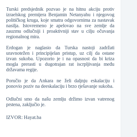
Turski predsjednik pozvao je na hitnu akciju protiv
izraelskog premijera Benjamin Netanyahu i njegovog
političkog kruga, koje smatra odgovornima za nastavak
nasilja. Istovremeno je apelovao na sve zemlje da
zauzmu odlučniji i proaktivniji stav u cilju očuvanja
regionalnog mira.
Erdogan je naglasio da Turska nastoji zadržati
uravnotežen i principijelan pristup, uz cilj da ostane
izvan sukoba. Upozorio je i na opasnost da bi kriza
mogla prerasti u dugotrajan rat iscrpljivanja među
državama regije.
Poručio je da Ankara ne želi daljnju eskalaciju i
ponovio poziv na deeskalaciju i brzo rješavanje sukoba.
Odlučni smo da našu zemlju držimo izvan vatrenog
prstena, zaključio je.
IZVOR: Hayat.ba