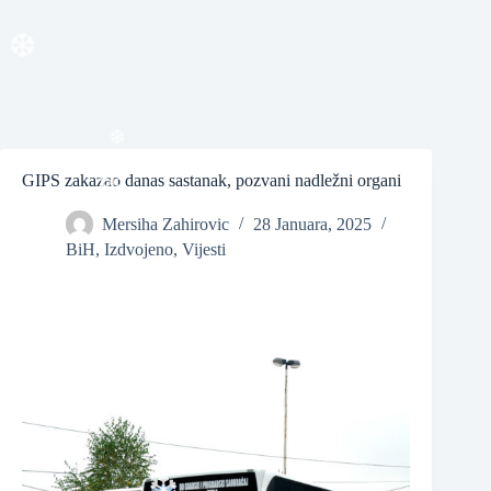
❆
❆
GIPS zakazao danas sastanak, pozvani nadležni organi
❆
Mersiha Zahirovic
28 Januara, 2025
BiH
,
Izdvojeno
,
Vijesti
❆
❆