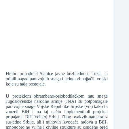
❆
❆
❆
Hrabri pripadnici Stanice javne bezbjednosti Tuzla su
odbili napad paravojnih snaga i jedne od najjačih vojski
koje su tada postojale.
U proteklom obrambeno-oslobodilačkom ratu snage
Jugoslovenske narodne armije (JNA) su potpomagale
paravojne snage Vojske Republike Srpske (vrs) kako bi
❆
zauzeli BiH i na taj način implementirali projekat
pripajanja BiH Velikoj Srbiji. Zbog ovakvih namjera iz
susjedne Srbije, ali i njihovih izvođača radova u BiH,
mnogobrojne vojne i civilne strukture su osuđene pred