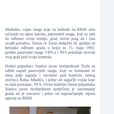
Međutim, vojne snage koje su kidisale na RBiH nisu
računale na otpor naroda, patriotskih snaga, koji su stali
da odbrane svoju zemlju, grad, kućni prag ali i čast
svojih porodica. Danas će Tuzla obilježiti 34. godine od
herojske odbrane grada u kojoj su 15. maja 1992.
godine paravojne snage VRS-a i JNA pokušale dovesti
ovaj grad pod svoju kontrolu.
Hrabri pripadnici Stanice javne bezbjednosti Tuzla su
odbili napad paravojnih snaga, koje su formirane tri
dana prije napada i stavljene pod kontrolu ratnog
zločinca Ratka Mladića, i jedne od najjačih vojski koje
su tada postojale, JNA. Ovim hrabrim činom pripadnika
Stanice javne bezbjednosti spriječeno je zauzimanje
grada ali je ostvaren i jedan od najznačajnijih otpora
agresiji na RBiH.