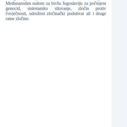
Međunarodim sudom za bivšu Jugoslaviju za počinjeni
genocid, sistematsko silovanje, zločin protiv
čovječnosti, udruženi zločinački poduhvat ali i druge
ratne zločine.
❆
❆