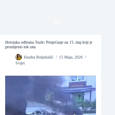
❆
❆
❆
Herojska odbrana Tuzle: Prisjećanje na 15. maj koji je
promijenio tok rata
Hasiba Buljubašić
15 Maja, 2026
Svijet
❆
❆
❆