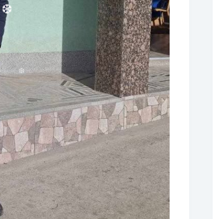
❆
❆
❆