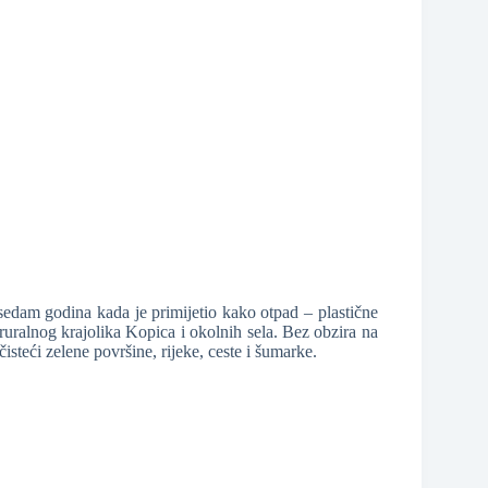
e sedam godina kada je primijetio kako otpad – plastične
 ruralnog krajolika Kopica i okolnih sela. Bez obzira na
isteći zelene površine, rijeke, ceste i šumarke.