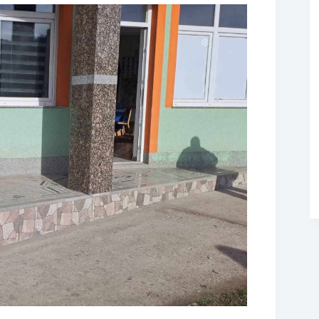
❆
❆
❆