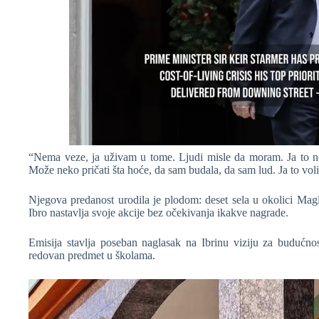
“Nema veze, ja uživam u tome. Ljudi misle da moram. Ja to ne
Može neko pričati šta hoće, da sam budala, da sam lud. Ja to volim 
Njegova predanost urodila je plodom: deset sela u okolici Magl
Ibro nastavlja svoje akcije bez očekivanja ikakve nagrade.
Emisija stavlja poseban naglasak na Ibrinu viziju za budućno
redovan predmet u školama.