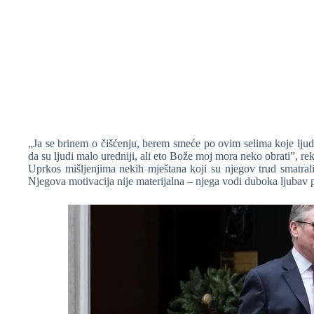
„Ja se brinem o čišćenju, berem smeće po ovim selima koje ljudi
da su ljudi malo uredniji, ali eto Bože moj mora neko obrati”, re
Uprkos mišljenjima nekih mještana koji su njegov trud smatrali
Njegova motivacija nije materijalna – njega vodi duboka ljubav p