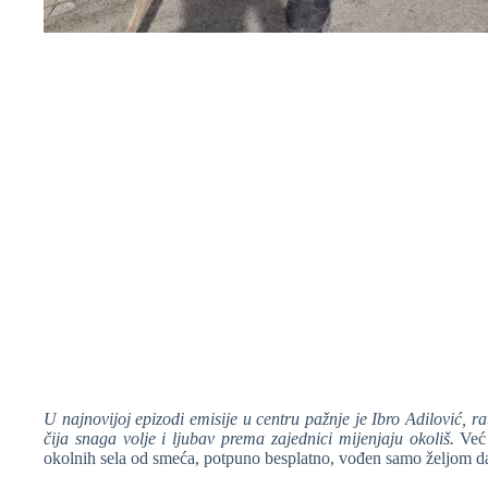
❆
❆
❆
U najnovijoj epizodi emisije u centru pažnje je Ibro Adilović, ra
čija snaga volje i ljubav prema zajednici mijenjaju okoliš.
Već
okolnih sela od smeća, potpuno besplatno, vođen samo željom da