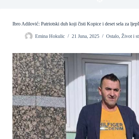
❆
Ibro Adilović: Patriotski duh koji čisti Kopice i deset sela za lj
Emina Hokulic
21 Juna, 2025
Ostalo
,
Život i st
❆
❆