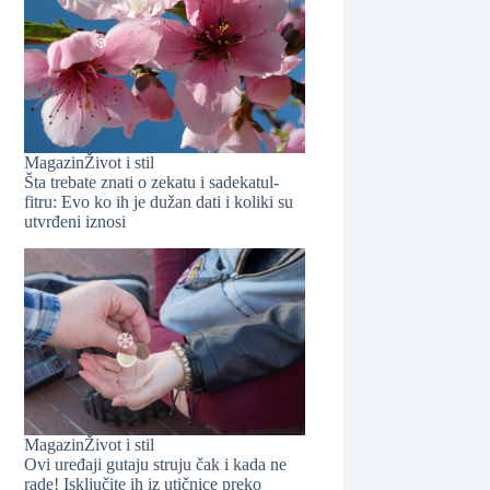
❆
Magazin
Život i stil
Šta trebate znati o zekatu i sadekatul-
fitru: Evo ko ih je dužan dati i koliki su
❆
utvrđeni iznosi
❆
Magazin
Život i stil
Ovi uređaji gutaju struju čak i kada ne
rade! Isključite ih iz utičnice preko