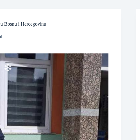
❆
epšu Bosnu i Hercegovinu
il
❆