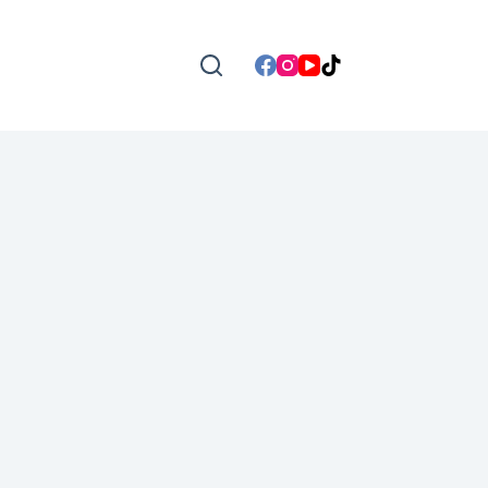
❆
❆
❆
❆