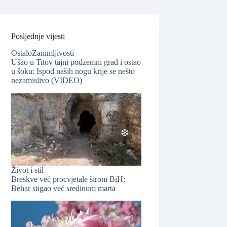
Posljednje vijesti
Ostalo
Zanimljivosti
Ušao u Titov tajni podzemni grad i ostao
u šoku: Ispod naših nogu krije se nešto
nezamislivo (VIDEO)
Život i stil
Breskve već procvjetale širom BiH:
Behar stigao već sredinom marta