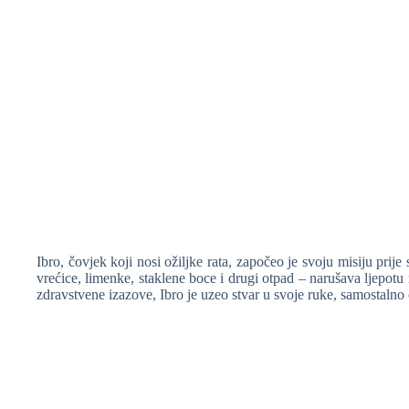
Ibro, čovjek koji nosi ožiljke rata, započeo je svoju misiju prij
vrećice, limenke, staklene boce i drugi otpad – narušava ljepotu
zdravstvene izazove, Ibro je uzeo stvar u svoje ruke, samostalno č