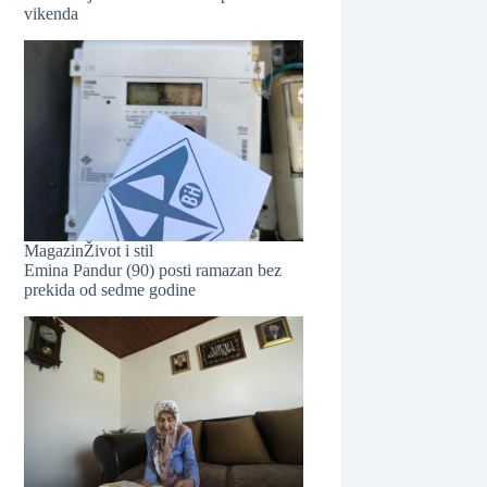
vikenda
❆
Magazin
Život i stil
Emina Pandur (90) posti ramazan bez
prekida od sedme godine
❆