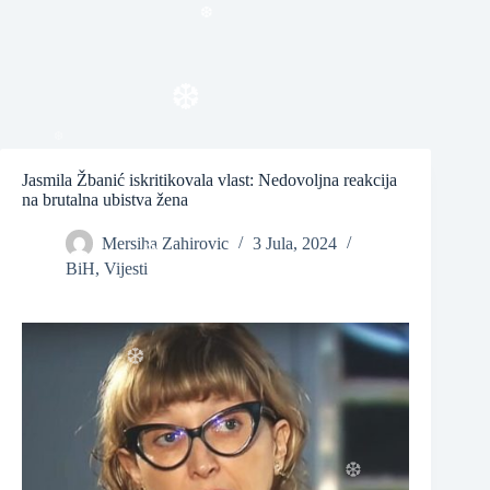
❆
❆
Jasmila Žbanić iskritikovala vlast: Nedovoljna reakcija
na brutalna ubistva žena
❆
Mersiha Zahirovic
3 Jula, 2024
BiH
,
Vijesti
❆
❆
❆