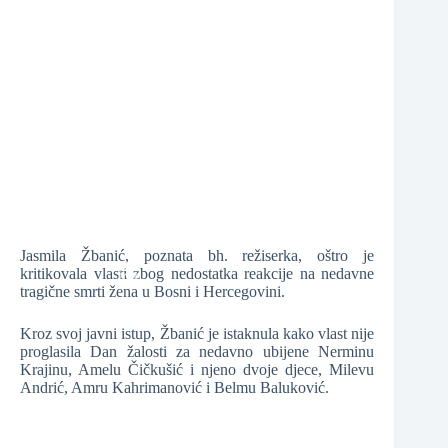
❆
❆
❆
❆
Jasmila Žbanić, poznata bh. režiserka, oštro je
kritikovala vlasti zbog nedostatka reakcije na nedavne
tragične smrti žena u Bosni i Hercegovini.
Kroz svoj javni istup, Žbanić je istaknula kako vlast nije
❆
proglasila Dan žalosti za nedavno ubijene Nerminu
Krajinu, Amelu Čičkušić i njeno dvoje djece, Milevu
❆
❆
Andrić, Amru Kahrimanović i Belmu Baluković.