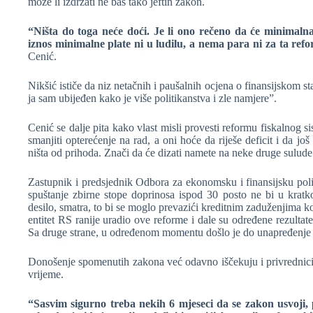
može li izdržati ne baš tako jeftin zakon.
“Ništa do toga neće doći. Je li ono rečeno da će minimalna
iznos minimalne plate ni u ludilu, a nema para ni za ta ref
Cenić.
Nikšić ističe da niz netačnih i paušalnih ocjena o finansijskom s
ja sam ubijeđen kako je više politikanstva i zle namjere”.
Cenić se dalje pita kako vlast misli provesti reformu fiskalnog s
smanjiti opterećenje na rad, a oni hoće da riješe deficit i da j
ništa od prihoda. Znači da će dizati namete na neke druge sulude 
Zastupnik i predsjednik Odbora za ekonomsku i finansijsku pol
spuštanje zbirne stope doprinosa ispod 30 posto ne bi u kratk
desilo, smatra, to bi se moglo prevazići kreditnim zaduženjima 
entitet RS ranije uradio ove reforme i dale su određene rezultate
Sa druge strane, u određenom momentu došlo je do unapređenje pr
Donošenje spomenutih zakona već odavno iščekuju i privrednici. 
vrijeme.
“
Sasvim sigurno treba nekih 6 mjeseci da se zakon usvoji, p