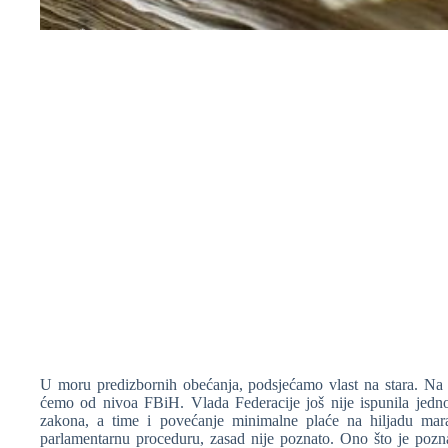
❆
❆
❆
U moru predizbornih obećanja, podsjećamo vlast na stara. N
ćemo od nivoa FBiH. Vlada Federacije još nije ispunila jedno
zakona, a time i povećanje minimalne plaće na hiljadu mar
parlamentarnu proceduru, zasad nije poznato. Ono što je pozna