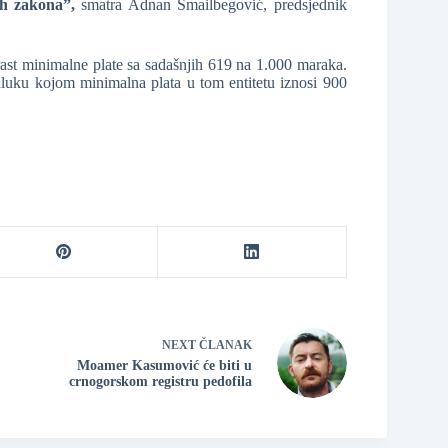
ih zakona”,
smatra Adnan Smailbegović, predsjednik
i rast minimalne plate sa sadašnjih 619 na 1.000 maraka.
luku kojom minimalna plata u tom entitetu iznosi 900
NEXT
ČLANAK
Moamer Kasumović će biti u
crnogorskom registru pedofila