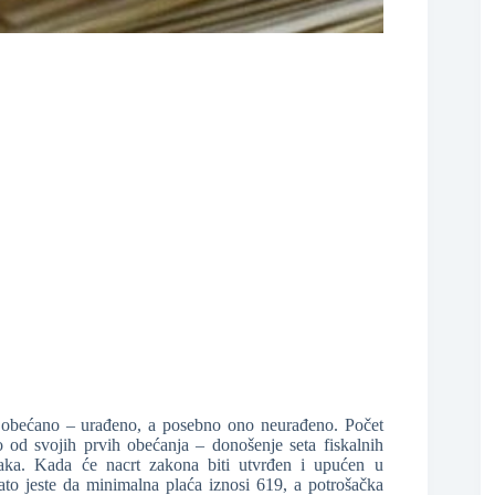
❆
❆
a obećano – urađeno, a posebno ono neurađeno. Počet
 od svojih prvih obećanja – donošenje seta fiskalnih
aka. Kada će nacrt zakona biti utvrđen i upućen u
to jeste da minimalna plaća iznosi 619, a potrošačka