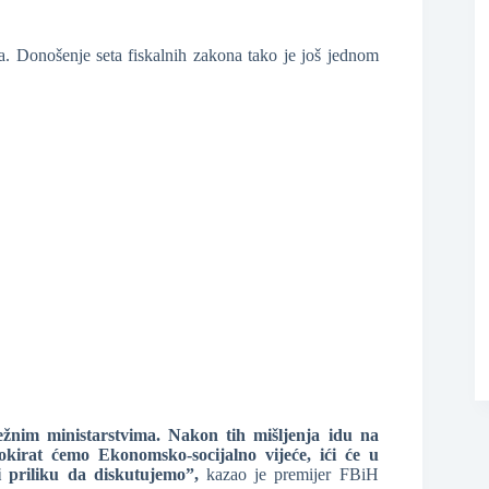
❆
a. Donošenje seta fiskalnih zakona tako je još jednom
ležnim ministarstvima. Nakon tih mišljenja idu na
irat ćemo Ekonomsko-socijalno vijeće, ići će u
 priliku da diskutujemo”,
kazao je premijer FBiH