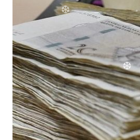
❆
❆
❆
❆