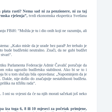
 plata rasti? Nema sad ni za penzionere, ni za taj
ormska rješenja”,
tvrdi ekonomska ekspertica Svetlana
tanju FBiH: “Možda je tu i dio onih koji ne razumiju, ali
istema: „Kako misle da je urade bez paraP Jer trebalo je
oš to bude budžetski neutralno. Znači, da ne gubi budžet
stvari“.
itiku Parlamenta Federacije Admir Čavalić poručuje da
om roku ugrozilo budžetsku stabilnost. Ako bi se to i
koja bi u tom slučaju bila opravdana: „Napominjem da je
. Dakle, nije došlo do značajnije nestabilnosti budžeta.
ilika na tržištu rada“.
I oni su svjesni da će na njih morati sačekati još neko
a iza toga 6, 8 ili 10 mjeseci za početak primjene,