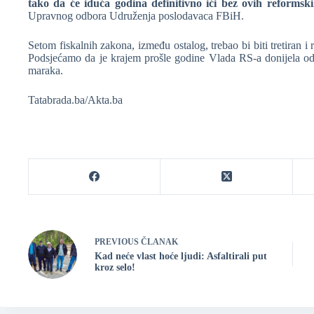
tako da će iduća godina definitivno ići bez ovih reformsk
Upravnog odbora Udruženja poslodavaca FBiH.
Setom fiskalnih zakona, između ostalog, trebao bi biti tretiran 
Podsjećamo da je krajem prošle godine Vlada RS-a donijela od
maraka.
Tatabrada.ba/Akta.ba
PREVIOUS
ČLANAK
Kad neće vlast hoće ljudi: Asfaltirali put
kroz selo!