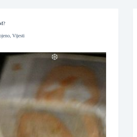
KM?
ojeno
,
Vijesti
❆
❆