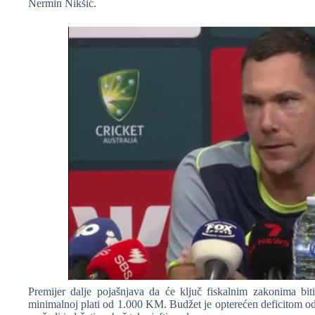
Nermin Nikšić.
Premijer dalje pojašnjava da će ključ fiskalnim zakonima biti 
minimalnoj plati od 1.000 KM. Budžet je opterećen deficitom od