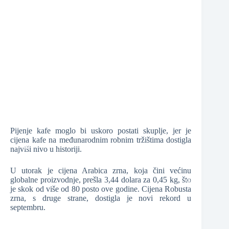
❆
❆
❆
❆
Pijenje kafe moglo bi uskoro postati skuplje, jer je
cijena kafe na međunarodnim robnim tržištima dostigla
najviši nivo u historiji.
U utorak je cijena Arabica zrna, koja čini većinu
❆
❆
globalne proizvodnje, prešla 3,44 dolara za 0,45 kg, što
je skok od više od 80 posto ove godine. Cijena Robusta
zrna, s druge strane, dostigla je novi rekord u
septembru.
❆