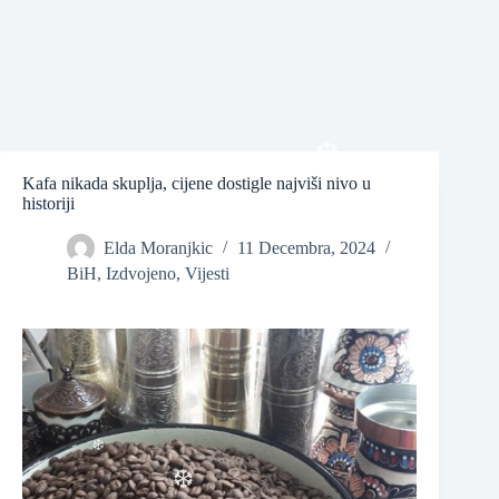
❆
Kafa nikada skuplja, cijene dostigle najviši nivo u
historiji
❆
Elda Moranjkic
11 Decembra, 2024
BiH
,
Izdvojeno
,
Vijesti
❆
❆