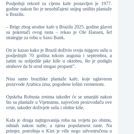
Posljednji rekord za cijenu kafe postavljen je 1977.
godine nakon što je neuobičajeni snijeg uništio plantaže
u Brazilu.
– Brige zbog urodne kafe u Brazilu 2025. godine glavni
su pokretači ovog rasta – rekao je Ole Hansen, šef
strategije za robu u Saxo Bank.
On je kazao kako je Brazil doživio svoju najgoru sušu u
posljednjih 70 godina tokom augusta i septembra, a
zatim su uslijedile jake kiše u oktobru, što je podiglo
strahove da bi urod mogao propasti”.
Nisu samo brazilske plantaže kafe, koje uglavnom
proizvode Arabica zrna, pogođene lošim vremenom.
Opskrba Robusta zrnima također će se smanjiti nakon
što su plantaže u Vijetnamu, najvećem proizvođaču ove
vrste, također doživjele sušu i obilne kiše.
Kafa je druga najtrgovanija roba na svijetu po obimu,
odmah nakon nafte, a njena popularnost raste. Na
primjer, potrošnja u Kini je više nego udvostručena u