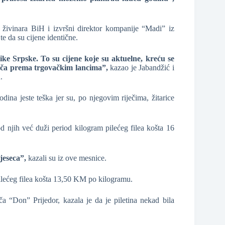
živinara BiH i izvršni direktor kompanije “Madi” iz
te da su cijene identične.
ke Srpske. To su cijene koje su aktuelne, kreću se
ača prema trgovačkim lancima”,
kazao je Jabandžić i
.
odina jeste teška jer su, po njegovim riječima, žitarice
 njih već duži period kilogram pilećeg filea košta 16
jeseca”,
kazali su iz ove mesnice.
pilećeg filea košta 13,50 KM po kilogramu.
ča “Don” Prijedor, kazala je da je piletina nekad bila