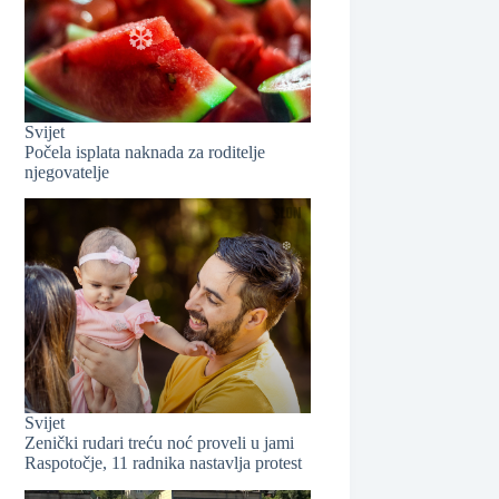
❆
❆
Svijet
Počela isplata naknada za roditelje
njegovatelje
❆
❆
Svijet
Zenički rudari treću noć proveli u jami
❆
Raspotočje, 11 radnika nastavlja protest