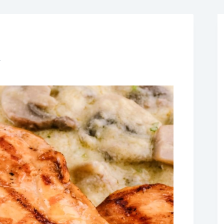
❆
❆
i