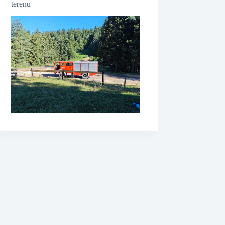
terenu
❆