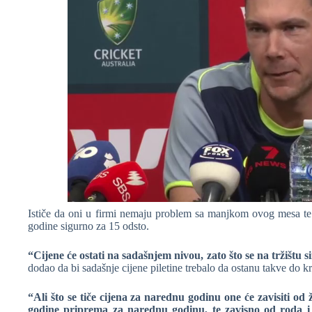
Ističe da oni u firmi nemaju problem sa manjkom ovog mesa te
godine sigurno za 15 odsto.
“Cijene će ostati na sadašnjem nivou, zato što se na tržištu 
dodao da bi sadašnje cijene piletine trebalo da ostanu takve do kr
“Ali što se tiče cijena za narednu godinu one će zavisiti od 
godine priprema za narednu godinu, te zavisno od roda i 