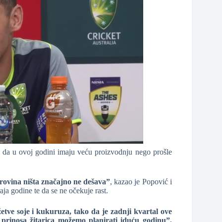
 da u ovoj godini imaju veću proizvodnju nego prošle
sirovina ništa značajno ne dešava”
, kazao je Popović i
aja godine te da se ne očekuje rast.
žetve soje i kukuruza, tako da je zadnji kvartal ove
prinosa žitarica možemo planirati iduću godinu”,