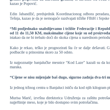
kazao je Popović.
Edin Jabandžić, predsjednik Koordinacionog odbora peradara, 
Tešnja, kazao je da je nemoguće razdvajati tržište FBiH i Srpske 
“Mi podjednako snabdijevamo i tržište Federacije i Republi
od 11 do 11,50 KM, maksimalne cijene koje su od proizvođ
istakao da ne bi trebalo doći do skoka cijena u narednom periodu
Kako je rekao, teško je prognozirati šta će se dalje dešavati. G
podbacile u prinosima skoro za 50 odsto.
Iz najpoznatije banjalučke mesnice “Kod Laze” kazali su da kod
maraka.
“Cijene se nisu mijenjale baš dugo, sigurno zadnja dva-tri m
Iz jednog tržnog centra u Banjaluci ističu da kod njih kilogram 
Murisa Marić, izvršna direktorica Udruženja za zaštitu potroša
najjeftinije meso, koje je bilo dostupno svim potrošačima.