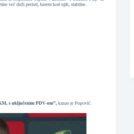
tine već duži period, barem kod njih, stabilne.
❆
,50 KM, s uključenim PDV-om”,
kazao je Popović.