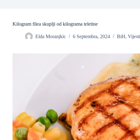
Kilogram filea skuplji od kilograma teletine
Elda Moranjkic
6 Septembra, 2024
BiH
,
Vijest
❆
❆
❆