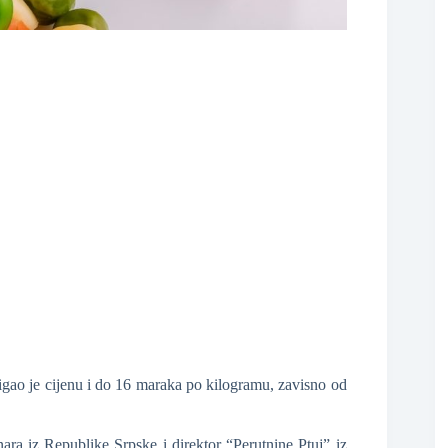
❆
❆
❆
gao je cijenu i do 16 maraka po kilogramu, zavisno od
ra iz Republike Srpske i direktor “Perutnine Ptuj” iz