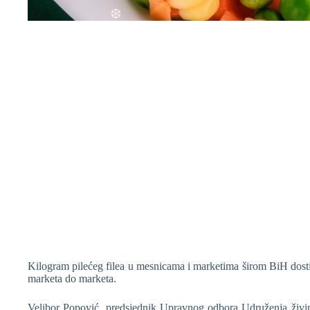
❆
❆
Kilogram pilećeg filea u mesnicama i marketima širom BiH dosti
marketa do marketa.
Velibor Popović, predsjednik Upravnog odbora Udruženja živina