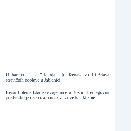
❆
❆
U haremu “Jasen” klanjana je dženaza za 19 žrtava
stravičnih poplava u Jablanici.
❆
Reisu-l-ulema Islamske zajednice u Bosni i Hercegovini
❆
predvodio je dženaza-namaz za žrtve kataklizme.
❆