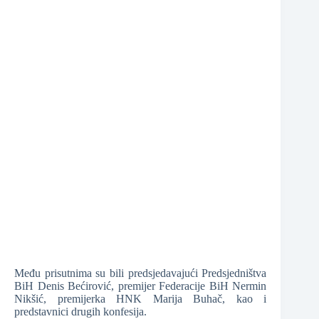
❆
❆
Među prisutnima su bili predsjedavajući Predsjedništva
BiH Denis Bećirović, premijer Federacije BiH Nermin
Nikšić, premijerka HNK Marija Buhač, kao i
predstavnici drugih konfesija.