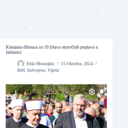
❆
❆
Klanjana dženaza za 19 žrtava stravičnih poplava u
Jablanici
Elda Moranjkic
15 Oktobra, 2024
BiH
,
Izdvojeno
,
Vijesti
❆
❆
❆
❆