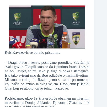
Reis Kavazović se obratio prisutnim.
– Draga braćo i sestre, poštovane porodice. Suvišan je
svaki govor. Okupili smo se da ispratimo braću i sestre
na bolji svijet, ahiret. Iako je tuga duboka i slamajuća.
Isto tako svjesni smo da Bog odlučuje o našim životima.
Mi smo smrtni ljudi. Razlikujemo se samo po tome na
koji način odlazimo sa ovog svijeta. Utopljenik je šehid.
Onaj koji se utopio, on je šehid – kazao je.
Podsjećamo, ukop 19 žrtava bit će obavljen na mjesnim
mezarjima u Donjoj Jablanici, Djevoru i Zlatama, dok
će u Jablanici biti proučen tevhid.