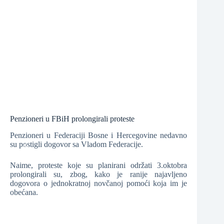
❆
❆
❆
❆
❆
Penzioneri u FBiH prolongirali proteste
Penzioneri u Federaciji Bosne i Hercegovine nedavno
su postigli dogovor sa Vladom Federacije.
Naime, proteste koje su planirani održati 3.oktobra
prolongirali su, zbog, kako je ranije najavljeno
dogovora o jednokratnoj novčanoj pomoći koja im je
❆
obećana.