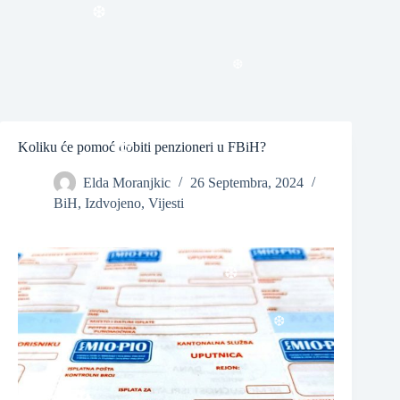
❆
❆
❆
Koliku će pomoć dobiti penzioneri u FBiH?
Elda Moranjkic
26 Septembra, 2024
BiH
,
Izdvojeno
,
Vijesti
❆
❆
❆
❆