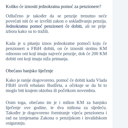
Koliko će iznositi jednokratna pomoć za penzionere?
Odlučeno je također da se penzije trenutno neće
povećati niti će se izvršiti zakon o usklađivanju penzija.
Jednokratnu pomoć penzioneri će dobiti,
ali ne prije
izbora kako su to tražili.
Kada je u pitanju iznos jednokratne pomoći koju će
penzioneri u FBiH dobiti, on će iznositi stotinu KM
odnosno oni koji imaju najveće penzije, dok će 200 KM
dobiti oni koji imaju niža primanja.
Obećano banjsko liječenje
Kako je ranije dogovoreno, pomoć će dobiti kada Vlada
FBiH izvrši rebalans Budžeta, a očekuje se da bi to
moglo biti krajem oktobra ili početkom novembra.
Osim toga, obećano im je i milion KM za banjsko
liječenje ove godine, te dva miliona za sljedeću.
Također je dogovoreno formiranje vijeća penzionera i
rad na izmjenama Zakona o penzijskom i invalidskom
osiguranju.