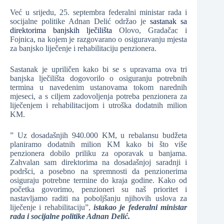
Već u srijedu, 25. septembra federalni ministar rada i
socijalne politike Adnan Delić održao je
sastanak sa
direktorima banjskih lječilišta
Olovo, Gradačac i
Fojnica, na kojem je razgovarano o osiguravanju mjesta
za banjsko liječenje i rehabilitaciju penzionera.
Sastanak je upriličen kako bi se s upravama ova tri
banjska lječilišta dogovorilo o osiguranju potrebnih
termina u navedenim ustanovama tokom narednih
mjeseci, a s ciljem zadovoljenja potreba penzionera za
liječenjem i rehabilitacijom i utroška dodatnih milion
KM.
” Uz dosadašnjih 940.000 KM, u rebalansu budžeta
planiramo dodatnih milion KM kako bi što više
penzionera dobilo priliku za oporavak u banjama.
Zahvalan sam direktorima na dosadašnjoj saradnji i
podršci, a posebno na spremnosti da penzionerima
osiguraju potrebne termine do kraja godine. Kako od
početka govorimo, penzioneri su naš prioritet i
nastavljamo raditi na poboljšanju njihovih uslova za
liječenje i rehabilitaciju”,
istakao je federalni ministar
rada i socijalne politike Adnan Delić.