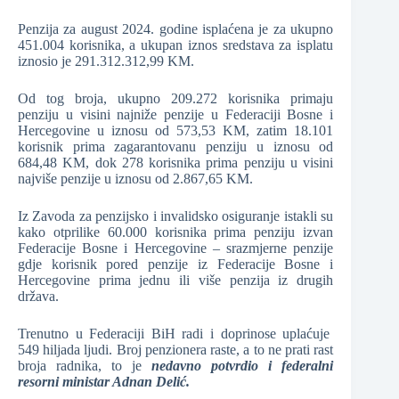
Penzija za august 2024. godine isplaćena je za ukupno
451.004 korisnika, a ukupan iznos sredstava za isplatu
iznosio je 291.312.312,99 KM.
Od tog broja, ukupno 209.272 korisnika primaju
penziju u visini najniže penzije u Federaciji Bosne i
Hercegovine u iznosu od 573,53 KM, zatim 18.101
korisnik prima zagarantovanu penziju u iznosu od
684,48 KM, dok 278 korisnika prima penziju u visini
najviše penzije u iznosu od 2.867,65 KM.
Iz Zavoda za penzijsko i invalidsko osiguranje istakli su
kako otprilike 60.000 korisnika prima penziju izvan
Federacije Bosne i Hercegovine – srazmjerne penzije
gdje korisnik pored penzije iz Federacije Bosne i
Hercegovine prima jednu ili više penzija iz drugih
država.
Trenutno u Federaciji BiH radi i doprinose uplaćuje
549 hiljada ljudi. Broj penzionera raste, a to ne prati rast
broja radnika, to je
nedavno potvrdio i federalni
resorni ministar Adnan Delić.