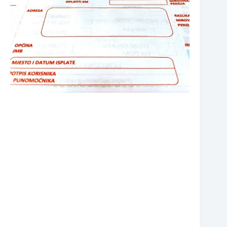
❆
❆
❆
❆