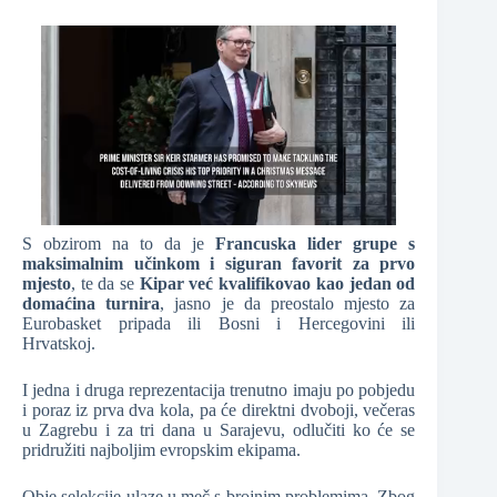
S obzirom na to da je
Francuska lider grupe s
maksimalnim učinkom i siguran favorit za prvo
mjesto
, te da se
Kipar već kvalifikovao kao jedan od
domaćina turnira
, jasno je da preostalo mjesto za
Eurobasket pripada ili Bosni i Hercegovini ili
Hrvatskoj.
I jedna i druga reprezentacija trenutno imaju po pobjedu
i poraz iz prva dva kola, pa će direktni dvoboji, večeras
u Zagrebu i za tri dana u Sarajevu, odlučiti ko će se
pridružiti najboljim evropskim ekipama.
Obje selekcije ulaze u meč s brojnim problemima. Zbog