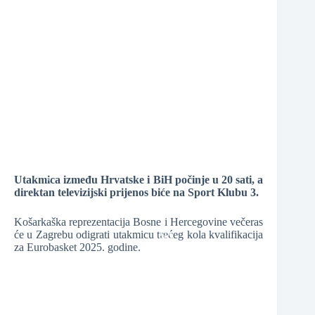
❆
Utakmica između Hrvatske i BiH počinje u 20 sati, a
direktan televizijski prijenos biće na Sport Klubu 3.
❆
Košarkaška reprezentacija Bosne i Hercegovine večeras
❆
će u Zagrebu odigrati utakmicu trećeg kola kvalifikacija
za Eurobasket 2025. godine.
❆
❆