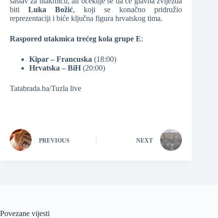
sastav za utakmicu, ali očekuje se da će glavna zvijezda
biti
Luka Božić
, koji se konačno pridružio
reprezentaciji i biće ključna figura hrvatskog tima.
Raspored utakmica trećeg kola grupe E
:
Kipar – Francuska
(18:00)
Hrvatska – BiH
(20:00)
Tatabrada.ba/Tuzla live
PREVIOUS
NEXT
Povezane vijesti