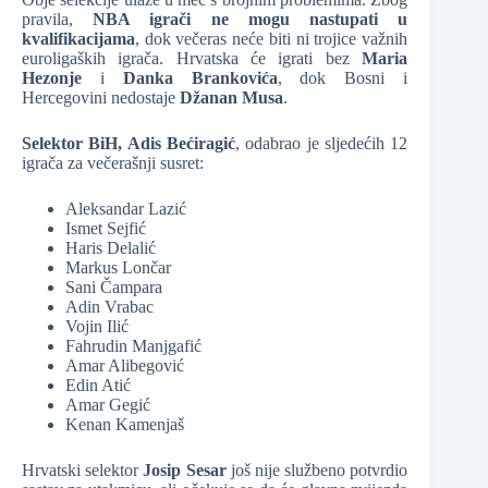
pravila,
NBA igrači ne mogu nastupati u
kvalifikacijama
, dok večeras neće biti ni trojice važnih
euroligaških igrača. Hrvatska će igrati bez
Maria
Hezonje
i
Danka Brankovića
, dok Bosni i
Hercegovini nedostaje
Džanan Musa
.
Selektor BiH, Adis Bećiragić
, odabrao je sljedećih 12
igrača za večerašnji susret:
Aleksandar Lazić
Ismet Sejfić
Haris Delalić
Markus Lončar
Sani Čampara
Adin Vrabac
Vojin Ilić
Fahrudin Manjgafić
Amar Alibegović
Edin Atić
Amar Gegić
Kenan Kamenjaš
Hrvatski selektor
Josip Sesar
još nije službeno potvrdio