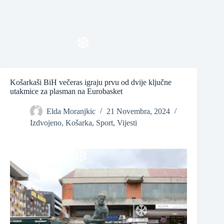
❆
Košarkaši BiH večeras igraju prvu od dvije ključne
utakmice za plasman na Eurobasket
Elda Moranjkic
21 Novembra, 2024
Izdvojeno
,
Košarka
,
Sport
,
Vijesti
❆
❆
❆