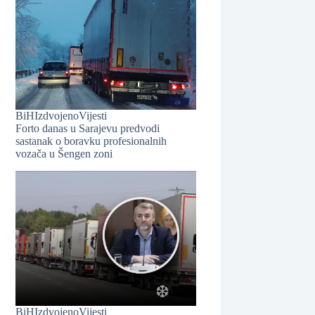
❆
BiH
Izdvojeno
Vijesti
Forto danas u Sarajevu predvodi
sastanak o boravku profesionalnih
vozača u Šengen zoni
BiH
Izdvojeno
Vijesti