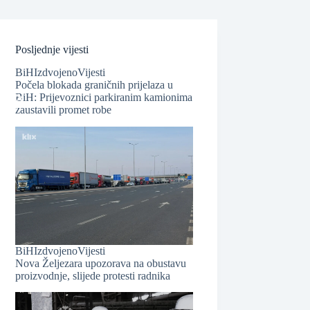
Posljednje vijesti
BiH
Izdvojeno
Vijesti
Počela blokada graničnih prijelaza u
BiH: Prijevoznici parkiranim kamionima
zaustavili promet robe
❆
BiH
Izdvojeno
Vijesti
Nova Željezara upozorava na obustavu
proizvodnje, slijede protesti radnika