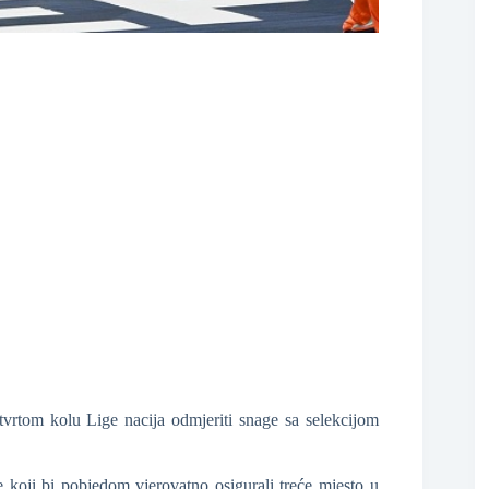
❆
vrtom kolu Lige nacija odmjeriti snage sa selekcijom
koji bi pobjedom vjerovatno osigurali treće mjesto u