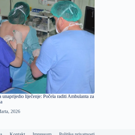
unaprijedio liječenje: Počela raditi Ambulanta za
la
arta, 2026
a
Kontakt
Impresum
Politike privatnosti