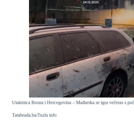
Utakmica Bosna i Hercegovina – Mađarska se igra večeras s poč
Tatabrada.ba/Tuzla info