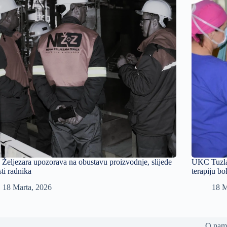
Željezara upozorava na obustavu proizvodnje, slijede
UKC Tuzla 
sti radnika
terapiju bo
18 Marta, 2026
18 M
O nam