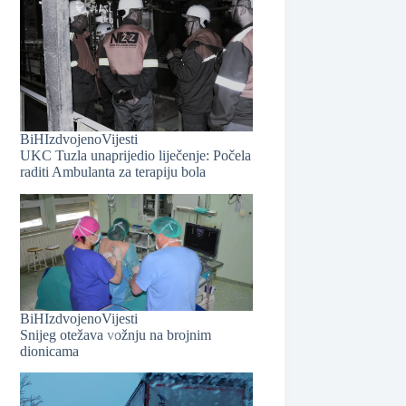
BiH
Izdvojeno
Vijesti
❆
UKC Tuzla unaprijedio liječenje: Počela
raditi Ambulanta za terapiju bola
BiH
Izdvojeno
Vijesti
Snijeg otežava vožnju na brojnim
dionicama