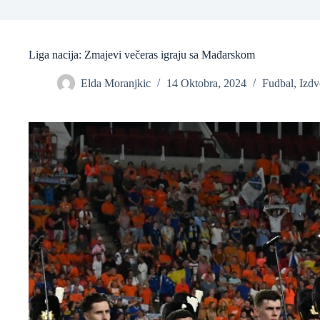
Liga nacija: Zmajevi večeras igraju sa Mađarskom
Elda Moranjkic
14 Oktobra, 2024
Fudbal
,
Izdv
❆
❆