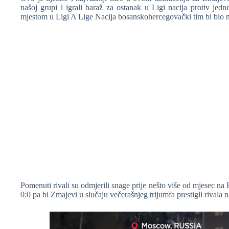
našoj grupi i igrali baraž za ostanak u Ligi nacija protiv jed
mjestom u Ligi A Lige Nacija bosanskohercegovački tim bi bio m
Pomenuti rivali su odmjerili snage prije nešto više od mjesec na
0:0 pa bi Zmajevi u slučaju večerašnjeg trijumfa prestigli rivala na