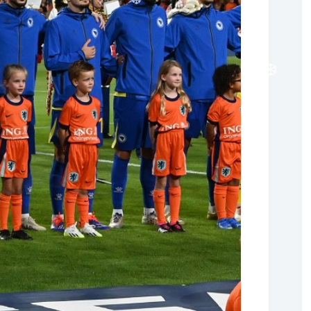
❆
❆
❆
❆