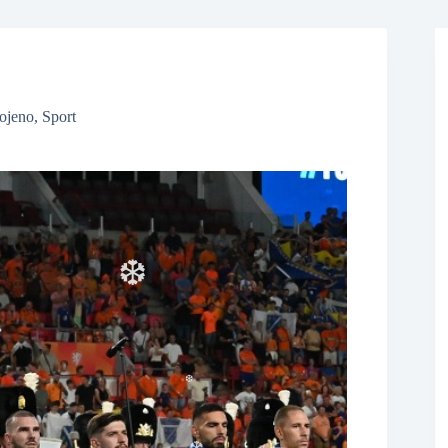
❆
❆
ojeno
,
Sport
❆
❆