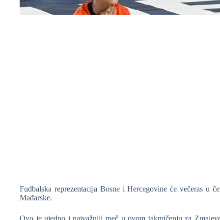
❆
❆
❆
❆
❆
Fudbalska reprezentacija Bosne i Hercegovine će večeras u čet
Mađarske.
Ovo je ujedno i najvažniji meč u ovom takmičenju za Zmajeve 