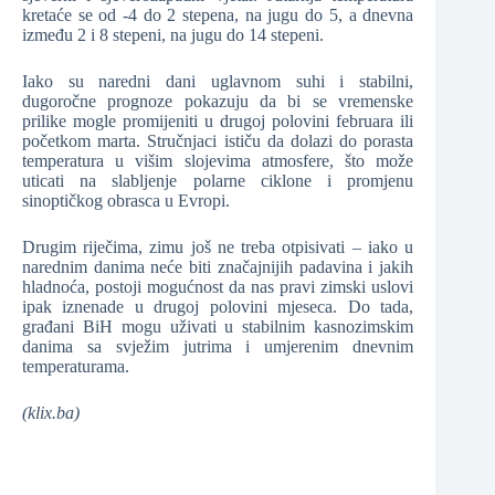
kretaće se od -4 do 2 stepena, na jugu do 5, a dnevna
između 2 i 8 stepeni, na jugu do 14 stepeni.
Iako su naredni dani uglavnom suhi i stabilni,
dugoročne prognoze pokazuju da bi se vremenske
prilike mogle promijeniti u drugoj polovini februara ili
početkom marta. Stručnjaci ističu da dolazi do porasta
temperatura u višim slojevima atmosfere, što može
uticati na slabljenje polarne ciklone i promjenu
sinoptičkog obrasca u Evropi.
Drugim riječima, zimu još ne treba otpisivati – iako u
narednim danima neće biti značajnijih padavina i jakih
hladnoća, postoji mogućnost da nas pravi zimski uslovi
ipak iznenade u drugoj polovini mjeseca. Do tada,
građani BiH mogu uživati u stabilnim kasnozimskim
danima sa svježim jutrima i umjerenim dnevnim
temperaturama.
(klix.ba)