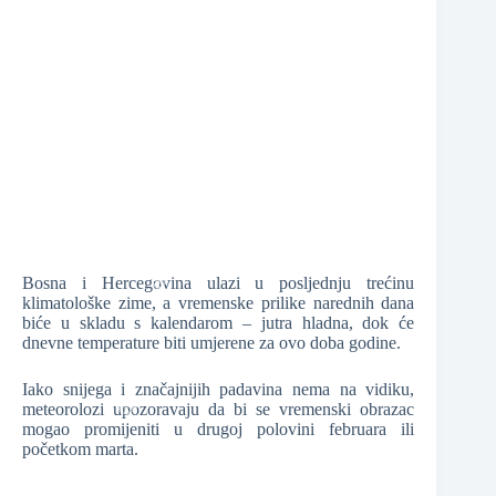
❆
❆
Bosna i Hercegovina ulazi u posljednju trećinu
klimatološke zime, a vremenske prilike narednih dana
biće u skladu s kalendarom – jutra hladna, dok će
dnevne temperature biti umjerene za ovo doba godine.
❆
Iako snijega i značajnijih padavina nema na vidiku,
meteorolozi upozoravaju da bi se vremenski obrazac
mogao promijeniti u drugoj polovini februara ili
početkom marta.
❆