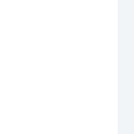
❆
❆
❆