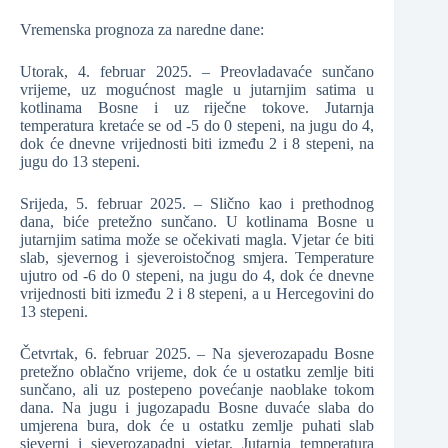
Vremenska prognoza za naredne dane:
Utorak, 4. februar 2025. – Preovladavaće sunčano
vrijeme, uz mogućnost magle u jutarnjim satima u
kotlinama Bosne i uz riječne tokove. Jutarnja
temperatura kretaće se od -5 do 0 stepeni, na jugu do 4,
dok će dnevne vrijednosti biti između 2 i 8 stepeni, na
jugu do 13 stepeni.
Srijeda, 5. februar 2025. – Slično kao i prethodnog
dana, biće pretežno sunčano. U kotlinama Bosne u
jutarnjim satima može se očekivati magla. Vjetar će biti
slab, sjevernog i sjeveroistočnog smjera. Temperature
ujutro od -6 do 0 stepeni, na jugu do 4, dok će dnevne
vrijednosti biti između 2 i 8 stepeni, a u Hercegovini do
13 stepeni.
Četvrtak, 6. februar 2025. – Na sjeverozapadu Bosne
pretežno oblačno vrijeme, dok će u ostatku zemlje biti
sunčano, ali uz postepeno povećanje naoblake tokom
dana. Na jugu i jugozapadu Bosne duvaće slaba do
umjerena bura, dok će u ostatku zemlje puhati slab
sjeverni i sjeverozapadni vjetar. Jutarnja temperatura