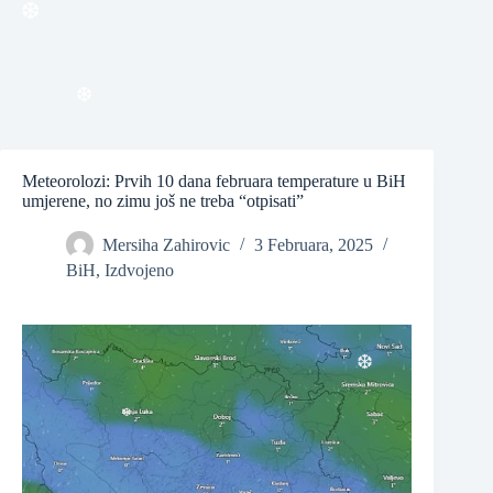
❆
❆
Meteorolozi: Prvih 10 dana februara temperature u BiH
❆
umjerene, no zimu još ne treba “otpisati”
Mersiha Zahirovic
3 Februara, 2025
BiH
,
Izdvojeno
❆
❆
❆