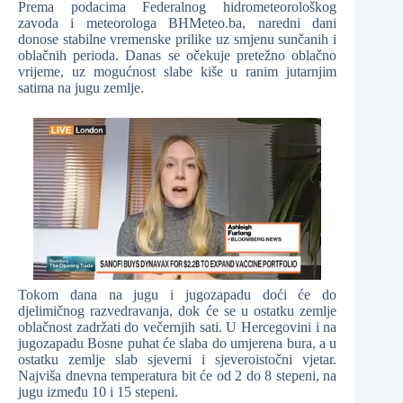
Prema podacima Federalnog hidrometeorološkog
zavoda i meteorologa BHMeteo.ba, naredni dani
donose stabilne vremenske prilike uz smjenu sunčanih i
oblačnih perioda. Danas se očekuje pretežno oblačno
vrijeme, uz mogućnost slabe kiše u ranim jutarnjim
satima na jugu zemlje.
Tokom dana na jugu i jugozapadu doći će do
djelimičnog razvedravanja, dok će se u ostatku zemlje
oblačnost zadržati do večernjih sati. U Hercegovini i na
jugozapadu Bosne puhat će slaba do umjerena bura, a u
ostatku zemlje slab sjeverni i sjeveroistočni vjetar.
Najviša dnevna temperatura bit će od 2 do 8 stepeni, na
jugu između 10 i 15 stepeni.