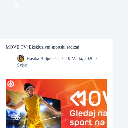
❆
❆
❆
MOVE TV: Ekskluzivni sportski sadrzaj
❆
Hasiba Buljubašić
19 Marta, 2026
Svijet
❆
❆
❆