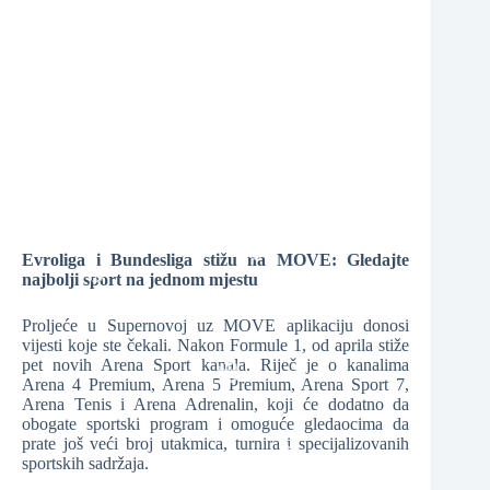
❆
❆
Evroliga i Bundesliga stižu na MOVE: Gledajte
najbolji sport na jednom mjestu
❆
Proljeće u Supernovoj uz MOVE aplikaciju donosi
❆
vijesti koje ste čekali. Nakon Formule 1, od aprila stiže
❆
pet novih Arena Sport kanala. Riječ je o kanalima
Arena 4 Premium, Arena 5 Premium, Arena Sport 7,
Arena Tenis i Arena Adrenalin, koji će dodatno da
obogate sportski program i omoguće gledaocima da
prate još veći broj utakmica, turnira i specijalizovanih
❆
sportskih sadržaja.