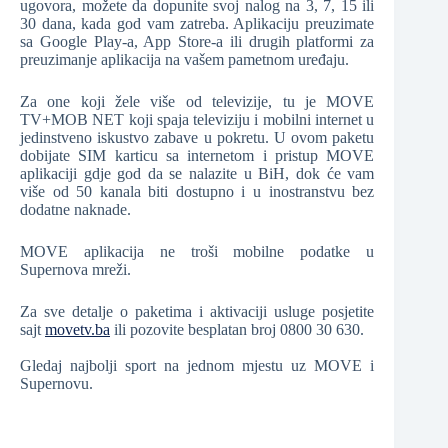
ugovora, možete da dopunite svoj nalog na 3, 7, 15 ili
30 dana, kada god vam zatreba. Aplikaciju preuzimate
sa Google Play-a, App Store-a ili drugih platformi za
preuzimanje aplikacija na vašem pametnom uređaju.
Za one koji žele više od televizije, tu je MOVE
TV+MOB NET koji spaja televiziju i mobilni internet u
jedinstveno iskustvo zabave u pokretu. U ovom paketu
dobijate SIM karticu sa internetom i pristup MOVE
aplikaciji gdje god da se nalazite u BiH, dok će vam
više od 50 kanala biti dostupno i u inostranstvu bez
dodatne naknade.
MOVE aplikacija ne troši mobilne podatke u
Supernova mreži.
Za sve detalje o paketima i aktivaciji usluge posjetite
sajt
movetv.ba
ili pozovite besplatan broj 0800 30 630.
Gledaj najbolji sport na jednom mjestu uz MOVE i
Supernovu.