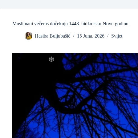
Muslimani večeras dočekuju 1448. hidžretsku Novu godinu
❆
Hasiba Buljubašić
15 Juna, 2026
Svijet
❆
❆