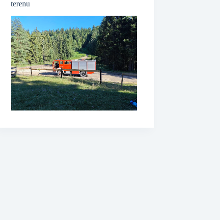
terenu
❆