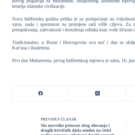
novog poglavlja za muslimane, obilježenog slobodom ispovije
temelja islamske civilizacije.
Nova hidžretska godina prilika je za podsjećanje na vrijednosti
vjera, nada i spremnost na promjene radi viših ciljeva. Z
preispitivanja, zahvalnosti i donošenja odluka koje vode ličnom 
Tradicionalno, u Bosni i Hercegovini ova noć i dan se obi
Kur'ana i ibadetima.
Prvi dan Muharrema, prvog hidžretskog mjeseca je sutra, 16. ju
PREVIOUS
ČLANAK
Sin norveške princeze zbog silovanja i
drugih krivičnih djela osuđen na četiri