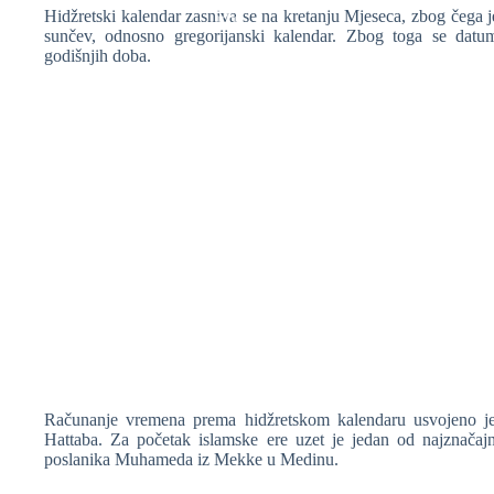
Hidžretski kalendar zasniva se na kretanju Mjeseca, zbog čega je
sunčev, odnosno gregorijanski kalendar. Zbog toga se datu
godišnjih doba.
❆
❆
❆
Računanje vremena prema hidžretskom kalendaru usvojeno je
Hattaba. Za početak islamske ere uzet je jedan od najznačajni
poslanika Muhameda iz Mekke u Medinu.