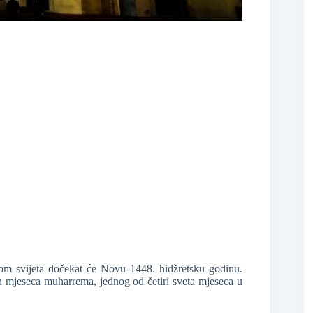
❆
❆
❆
om svijeta dočekat će Novu 1448. hidžretsku godinu.
 mjeseca muharrema, jednog od četiri sveta mjeseca u