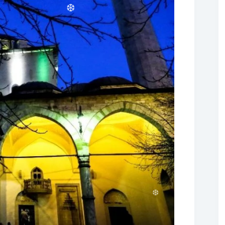
❆
❆
❆