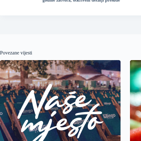
godine zatvora, otkriveni detalji presude
Povezane vijesti