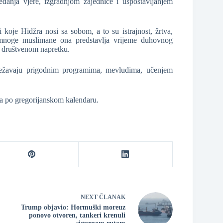
danja vjere, izgradnjom zajednice i uspostavljanjem
 koje Hidžra nosi sa sobom, a to su istrajnost, žrtva,
a mnoge muslimane ona predstavlja vrijeme duhovnog
i društvenom napretku.
lježavaju prigodnim programima, mevludima, učenjem
na po gregorijanskom kalendaru.
NEXT
ČLANAK
Trump objavio: Hormuški moreuz
ponovo otvoren, tankeri krenuli