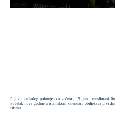
❆
❆
❆
Pojavom mladog polumjeseca večeras, 15. juna, muslimani šir
❆
Početak nove godine u islamskom kalendaru obilježava prvi dan
islamu.