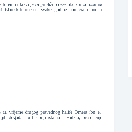
 lunarni i kraći je za približno deset dana u odnosu na
mi islamskih mjeseci svake godine pomjeraju unutar
 za vrijeme drugog pravednog halife Omera ibn el-
jih događaja u historiji islama – Hidžra, preseljenje