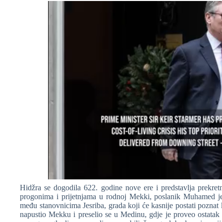
Hidžra se dogodila 622. godine nove ere i predstavlja prekre
progonima i prijetnjama u rodnoj Mekki, poslanik Muhamed je b
među stanovnicima Jesriba, grada koji će kasnije postati poznat
napustio Mekku i preselio se u Medinu, gdje je proveo ostatak