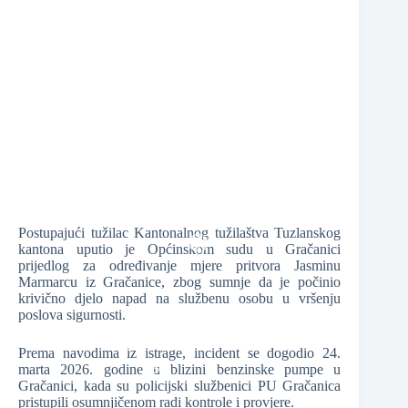
❆
Postupajući tužilac Kantonalnog tužilaštva Tuzlanskog
kantona uputio je Općinskom sudu u Gračanici
❆
prijedlog za određivanje mjere pritvora Jasminu
Marmarcu iz Gračanice, zbog sumnje da je počinio
❆
krivično djelo napad na službenu osobu u vršenju
poslova sigurnosti.
Prema navodima iz istrage, incident se dogodio 24.
marta 2026. godine u blizini benzinske pumpe u
Gračanici, kada su policijski službenici PU Gračanica
❆
❆
pristupili osumnjičenom radi kontrole i provjere.