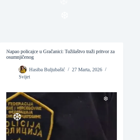
❆
❆
Napao policajce u Gračanici: Tužilaštvo traži pritvor za
osumnjičenog
❆
Hasiba Buljubašić
27 Marta, 2026
❆
Svijet
❆
❆
❆