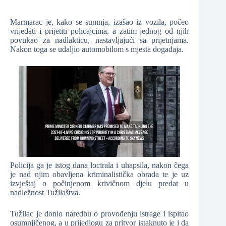
Marmarac je, kako se sumnja, izašao iz vozila, počeo
vrijeđati i prijetiti policajcima, a zatim jednog od njih
povukao za nadlakticu, nastavljajući sa prijetnjama.
Nakon toga se udaljio automobilom s mjesta događaja.
Policija ga je istog dana locirala i uhapsila, nakon čega
je nad njim obavljena kriminalistička obrada te je uz
izvještaj o počinjenom krivičnom djelu predat u
nadležnost Tužilaštva.
Tužilac je donio naredbu o provođenju istrage i ispitao
osumnjičenog, a u prijedlogu za pritvor istaknuto je i da