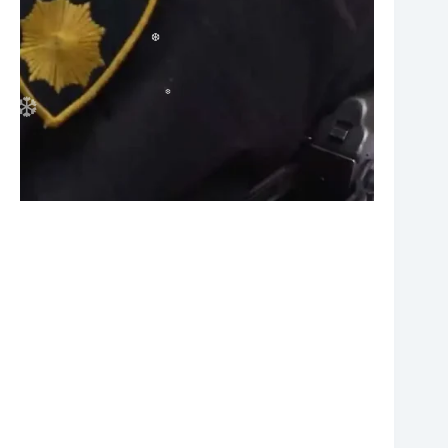
❆
❆
❆
❆
❆