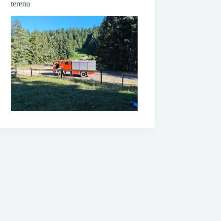
terenu
❆