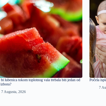
 bi lubenica tokom toplotnog vala trebala biti jedan od
Počela ispl
 izbora?
7 Au
7 Augusta, 2026