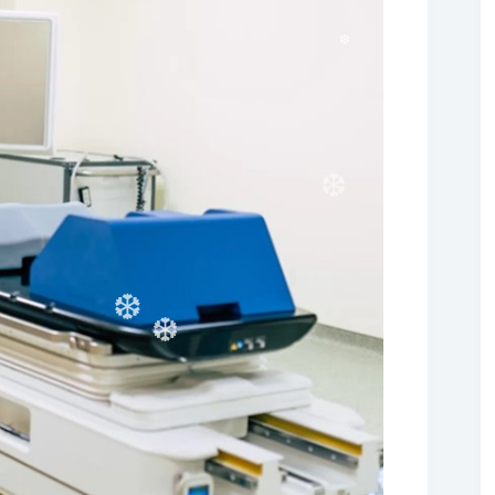
❆
❆
❆
❆