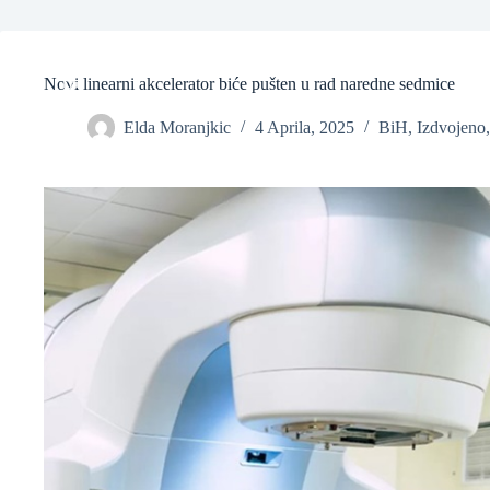
Novi linearni akcelerator biće pušten u rad naredne sedmice
Elda Moranjkic
4 Aprila, 2025
BiH
,
Izdvojeno
❆