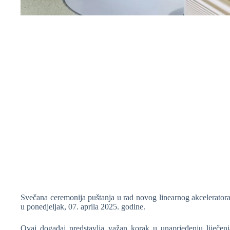
❆
❆
❆
❆
Svečana ceremonija puštanja u rad novog linearnog akceleratora
u ponedjeljak, 07. aprila 2025. godine.
Ovaj događaj predstavlja važan korak u unaprjeđenju liječe