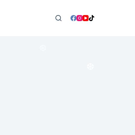
❆
❆
❆