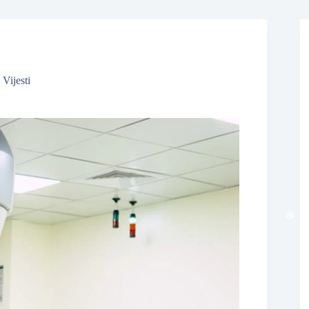
❆
,
Vijesti
❆