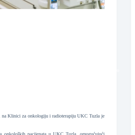
❆
 na Klinici za onkologiju i radioterapiju UKC Tuzla je
❆
nja onkoloških pacijenata u UKC Tuzla, omogućujući