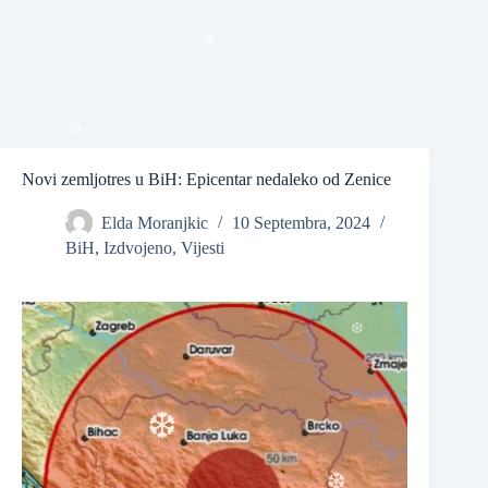
❆
Novi zemljotres u BiH: Epicentar nedaleko od Zenice
Elda Moranjkic
10 Septembra, 2024
❆
BiH
,
Izdvojeno
,
Vijesti
❆
❆
❆