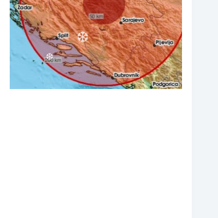
❆
❆
❆
❆
❆