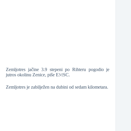
❆
❆
❆
❆
❆
Zemljotres jačine 3.9 stepeni po Rihteru pogodio je
jutros okolinu Zenice, piše EMSC.
Zemljotres je zabilježen na dubini od sedam kilometara.
❆
❆
❆
❆