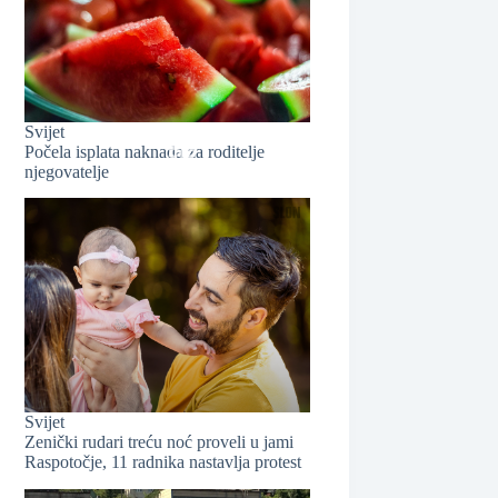
Svijet
Počela isplata naknada za roditelje
❆
njegovatelje
❆
❆
Svijet
Zenički rudari treću noć proveli u jami
Raspotočje, 11 radnika nastavlja protest