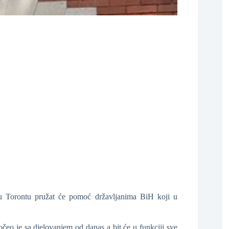
❆
u Torontu pružat će pomoć državljanima BiH koji u
❆
o je sa djelovanjem od danas a bit će u funkciji sve