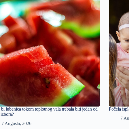
 bi lubenica tokom toplotnog vala trebala biti jedan od
Počela ispl
 izbora?
7 Au
7 Augusta, 2026