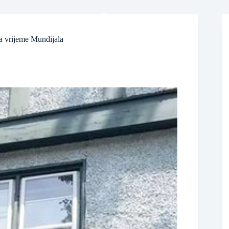
❆
a vrijeme Mundijala
❆