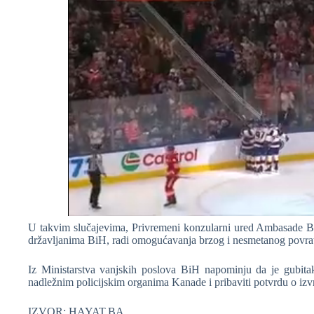
U takvim slučajevima, Privremeni konzularni ured Ambasade Bo
državljanima BiH, radi omogućavanja brzog i nesmetanog povrat
Iz Ministarstva vanjskih poslova BiH napominju da je gubitak 
nadležnim policijskim organima Kanade i pribaviti potvrdu o izvr
IZVOR: HAYAT.BA