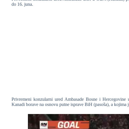
do 16. juna.
❆
❆
Privremeni konzularni ured Ambasade Bosne i Hercegovine 
Kanadi borave na osnovu putne isprave BiH (pasoša), a kojima j