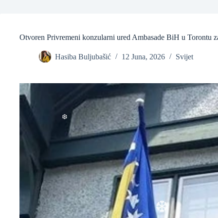
Otvoren Privremeni konzularni ured Ambasade BiH u Torontu z
Hasiba Buljubašić
12 Juna, 2026
Svijet
❆
❆
❆