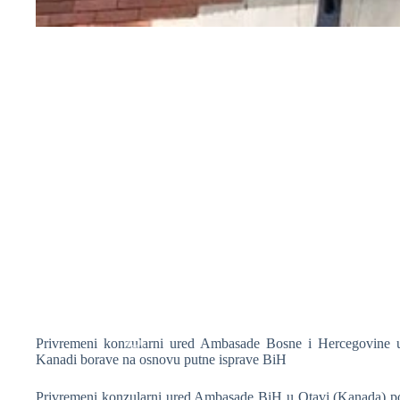
❆
❆
Privremeni konzularni ured Ambasade Bosne i Hercegovine 
Kanadi borave na osnovu putne isprave BiH
Privremeni konzularni ured Ambasade BiH u Otavi (Kanada) poče