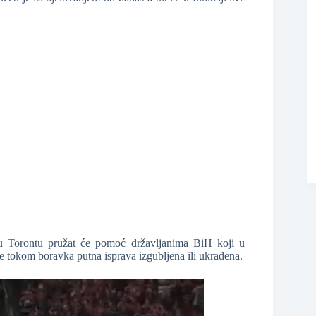
u Torontu pružat će pomoć državljanima BiH koji u
e tokom boravka putna isprava izgubljena ili ukradena.