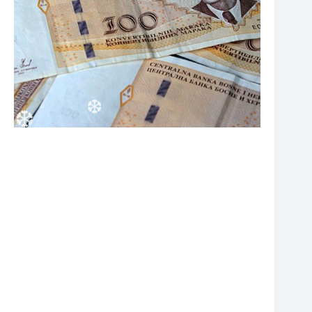
❆
❆
❆
❆
❆