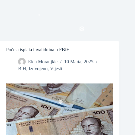
❆
❆
Počela isplata invalidnina u FBiH
❆
Elda Moranjkic
10 Marta, 2025
BiH
,
Izdvojeno
,
Vijesti
❆
❆
❆