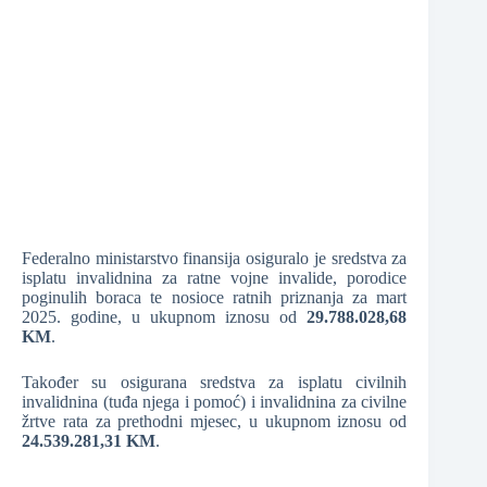
❆
❆
❆
Federalno ministarstvo finansija osiguralo je sredstva za
❆
isplatu invalidnina za ratne vojne invalide, porodice
poginulih boraca te nosioce ratnih priznanja za mart
2025. godine, u ukupnom iznosu od
29.788.028,68
KM
.
Također su osigurana sredstva za isplatu civilnih
invalidnina (tuđa njega i pomoć) i invalidnina za civilne
žrtve rata za prethodni mjesec, u ukupnom iznosu od
24.539.281,31 KM
.