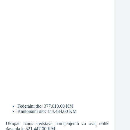
❆
❆
❆
Federalni dio: 377.013,00 KM
Kantonalni dio: 144.434,00 KM
Ukupan iznos sredstava namijenjenih za ovaj oblik
davanja je 521.447,00 KM.