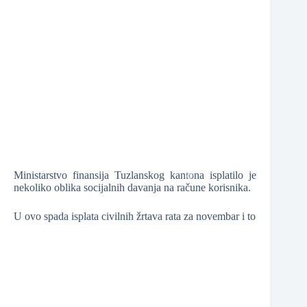
❆
❆
❆
❆
Ministarstvo finansija Tuzlanskog kantona isplatilo je
nekoliko oblika socijalnih davanja na račune korisnika.
U ovo spada isplata civilnih žrtava rata za novembar i to
❆
❆