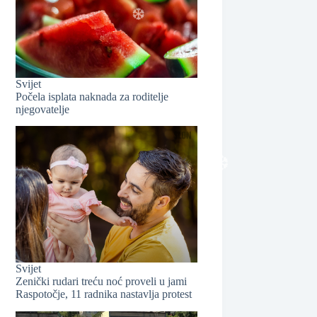
❆
Svijet
Počela isplata naknada za roditelje
njegovatelje
❆
Svijet
❆
Zenički rudari treću noć proveli u jami
Raspotočje, 11 radnika nastavlja protest