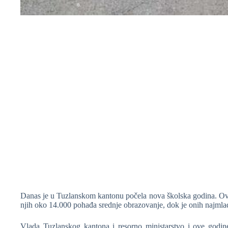
❆
❆
❆
❆
Danas je u Tuzlanskom kantonu počela nova školska godina. Ov
njih oko 14.000 pohađa srednje obrazovanje, dok je onih najmlađi
Vlada Tuzlanskog kantona i resorno ministarstvo i ove godine