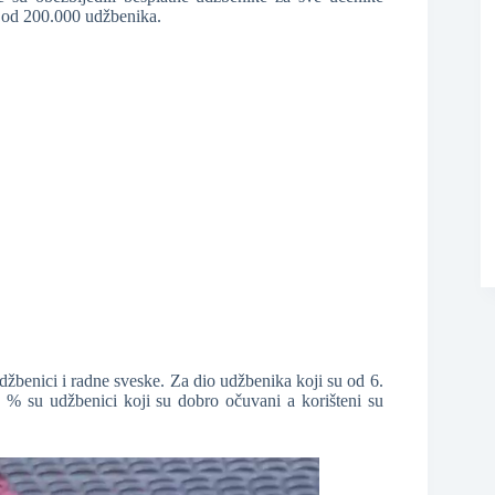
e od 200.000 udžbenika.
❆
džbenici i radne sveske. Za dio udžbenika koji su od 6.
 % su udžbenici koji su dobro očuvani a korišteni su