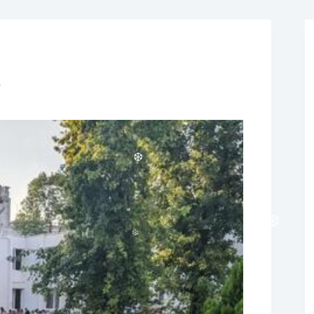
i
❆
❆
❆