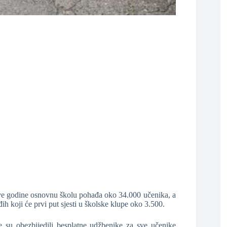
❆
❆
e godine osnovnu školu pohađa oko 34.000 učenika, a
h koji će prvi put sjesti u školske klupe oko 3.500.
 su obezbijedili besplatne udžbenike za sve učenike