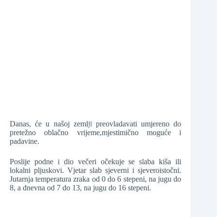
❆
❆
Danas, će u našoj zemlji preovladavati umjereno do
pretežno oblačno vrijeme,mjestimično moguće i
❆
padavine.
❆
Poslije podne i dio večeri očekuje se slaba kiša ili
lokalni pljuskovi. Vjetar slab sjeverni i sjeveroistočni.
Jutarnja temperatura zraka od 0 do 6 stepeni, na jugu do
8, a dnevna od 7 do 13, na jugu do 16 stepeni.
❆