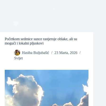
❆
❆
Početkom sedmice sunce rastjeruje oblake, ali su
❆
mogući i lokalni pljuskovi
❆
Hasiba Buljubašić
23 Marta, 2026
Svijet
❆