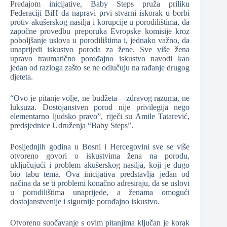
Predajom inicijative, Baby Steps pruža priliku
Federaciji BiH da napravi prvi stvarni iskorak u borbi
protiv akušerskog nasilja i korupcije u porodilištima, da
započne provedbu preporuka Evropske komisije kroz
poboljšanje uslova u porodilištima i, jednako važno, da
unaprijedi iskustvo poroda za žene. Sve više žena
upravo traumatično porođajno iskustvo navodi kao
jedan od razloga zašto se ne odlučuju na rađanje drugog
djeteta.
“Ovo je pitanje volje, ne budžeta – zdravog razuma, ne
luksuza. Dostojanstven porod nije privilegija nego
elementarno ljudsko pravo”, riječi su Amile Tatarević,
predsjednice Udruženja “Baby Steps”.
Posljednjih godina u Bosni i Hercegovini sve se više
otvoreno govori o iskustvima žena na porodu,
uključujući i problem akušerskog nasilja, koji je dugo
bio tabu tema. Ova inicijativa predstavlja jedan od
načina da se ti problemi konačno adresiraju, da se uslovi
u porodilištima unaprijede, a ženama omogući
dostojanstvenije i sigurnije porođajno iskustvo.
Otvoreno suočavanje s ovim pitanjima ključan je korak