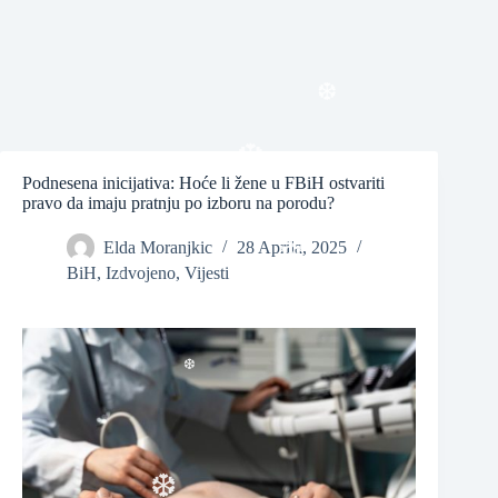
❆
Podnesena inicijativa: Hoće li žene u FBiH ostvariti
pravo da imaju pratnju po izboru na porodu?
❆
Elda Moranjkic
28 Aprila, 2025
BiH
,
Izdvojeno
,
Vijesti
❆
❆
❆