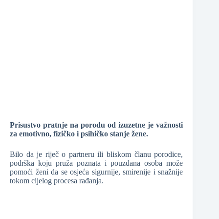
❆
❆
❆
Prisustvo pratnje na porodu od izuzetne je važnosti
❆
za emotivno, fizičko i psihičko stanje žene.
❆
Bilo da je riječ o partneru ili bliskom članu porodice,
podrška koju pruža poznata i pouzdana osoba može
pomoći ženi da se osjeća sigurnije, smirenije i snažnije
❆
tokom cijelog procesa rađanja.