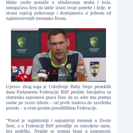
bliske osobe pomaže u ublažavanju straha i bola,
omogućava ženi da lakše izrazi svoje potrebe i želje, te
stvara osjećaj poštovanja i dostojanstva u jednom od
najintenzivnijih trenutaka života.
Upravo zbog toga je Udruženje Baby Steps proteklih
dana Parlamentu Federacije BiH predalo Inicijativu za
sistemsku uspostavu prava žene da uz sebe ima pratnju
osobe po svom izboru – od prvih trudova do završetka
poroda – u svim javnim porodilištima Federacije.
“Porod je najintimniji i najranjiviji trenutak u životu
žene, a u Federaciji BiH porodilje su ostavljene same,
bez podrške. Negdje se pratnja brani u potpunosti;