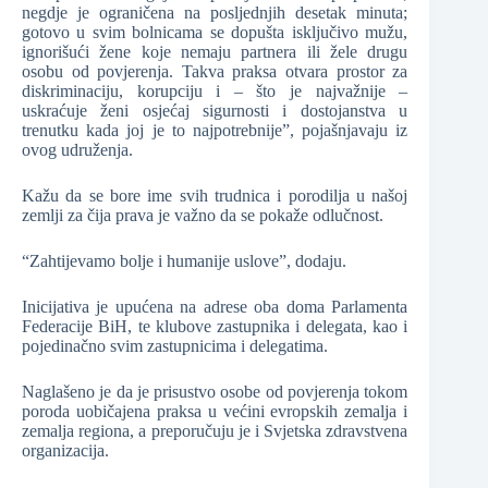
negdje je ograničena na posljednjih desetak minuta;
gotovo u svim bolnicama se dopušta isključivo mužu,
ignorišući žene koje nemaju partnera ili žele drugu
osobu od povjerenja. Takva praksa otvara prostor za
diskriminaciju, korupciju i – što je najvažnije –
uskraćuje ženi osjećaj sigurnosti i dostojanstva u
trenutku kada joj je to najpotrebnije”, pojašnjavaju iz
ovog udruženja.
Kažu da se bore ime svih trudnica i porodilja u našoj
zemlji za čija prava je važno da se pokaže odlučnost.
“Zahtijevamo bolje i humanije uslove”, dodaju.
Inicijativa je upućena na adrese oba doma Parlamenta
Federacije BiH, te klubove zastupnika i delegata, kao i
pojedinačno svim zastupnicima i delegatima.
Naglašeno je da je prisustvo osobe od povjerenja tokom
poroda uobičajena praksa u većini evropskih zemalja i
zemalja regiona, a preporučuju je i Svjetska zdravstvena
organizacija.