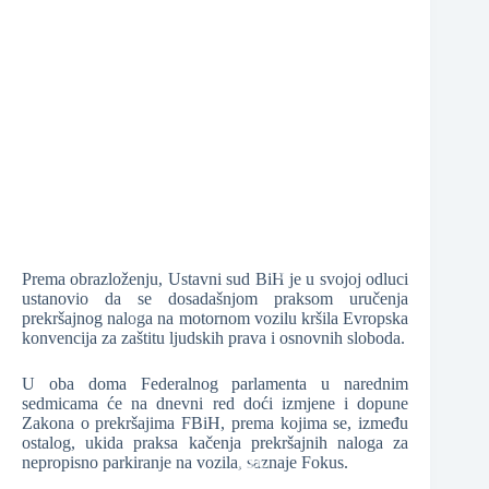
❆
❆
❆
❆
Prema obrazloženju, Ustavni sud BiH je u svojoj odluci
ustanovio da se dosadašnjom praksom uručenja
prekršajnog naloga na motornom vozilu kršila Evropska
konvencija za zaštitu ljudskih prava i osnovnih sloboda.
❆
❆
U oba doma Federalnog parlamenta u narednim
❆
sedmicama će na dnevni red doći izmjene i dopune
Zakona o prekršajima FBiH, prema kojima se, između
ostalog, ukida praksa kačenja prekršajnih naloga za
nepropisno parkiranje na vozila, saznaje Fokus.