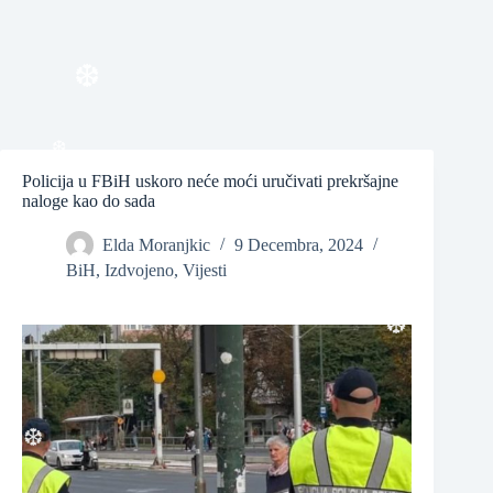
❆
❆
❆
Policija u FBiH uskoro neće moći uručivati prekršajne
naloge kao do sada
❆
Elda Moranjkic
9 Decembra, 2024
BiH
,
Izdvojeno
,
Vijesti
❆
❆