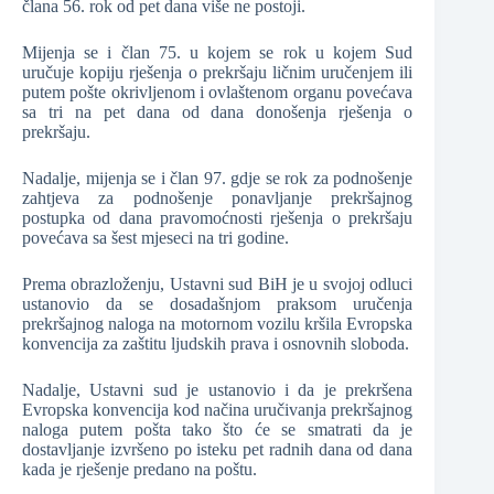
člana 56. rok od pet dana više ne postoji.
Mijenja se i član 75. u kojem se rok u kojem Sud
uručuje kopiju rješenja o prekršaju ličnim uručenjem ili
putem pošte okrivljenom i ovlaštenom organu povećava
sa tri na pet dana od dana donošenja rješenja o
prekršaju.
Nadalje, mijenja se i član 97. gdje se rok za podnošenje
zahtjeva za podnošenje ponavljanje prekršajnog
postupka od dana pravomoćnosti rješenja o prekršaju
povećava sa šest mjeseci na tri godine.
Prema obrazloženju, Ustavni sud BiH je u svojoj odluci
ustanovio da se dosadašnjom praksom uručenja
prekršajnog naloga na motornom vozilu kršila Evropska
konvencija za zaštitu ljudskih prava i osnovnih sloboda.
Nadalje, Ustavni sud je ustanovio i da je prekršena
Evropska konvencija kod načina uručivanja prekršajnog
naloga putem pošta tako što će se smatrati da je
dostavljanje izvršeno po isteku pet radnih dana od dana
kada je rješenje predano na poštu.