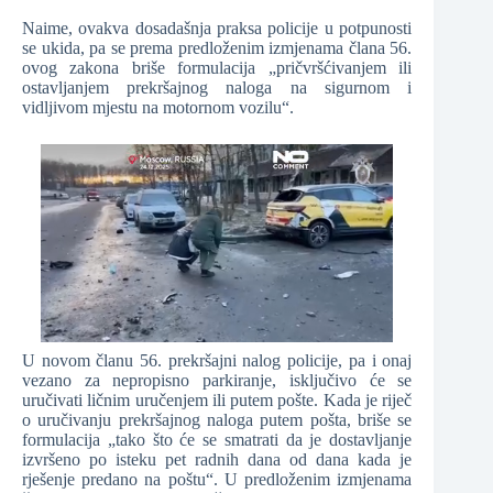
Naime, ovakva dosadašnja praksa policije u potpunosti
se ukida, pa se prema predloženim izmjenama člana 56.
ovog zakona briše formulacija „pričvršćivanjem ili
ostavljanjem prekršajnog naloga na sigurnom i
vidljivom mjestu na motornom vozilu“.
U novom članu 56. prekršajni nalog policije, pa i onaj
vezano za nepropisno parkiranje, isključivo će se
uručivati ličnim uručenjem ili putem pošte. Kada je riječ
o uručivanju prekršajnog naloga putem pošta, briše se
formulacija „tako što će se smatrati da je dostavljanje
izvršeno po isteku pet radnih dana od dana kada je
rješenje predano na poštu“. U predloženim izmjenama