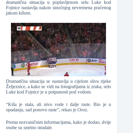
dramatična situacija u poplavljenom selu Luke kod
Fojnice nastavlja nakon sinoćnjeg nevremena praćenog
jakom kišom.
Dramatična situacija se nastavlja u cijelom slivu rijeke
Željeznice, a kako se vidi na fotografijama iz zraka, selo
Luke kod Fojnice je u potpunosti pod vodom.
“Kiša je stala, ali nivo vode i dalje raste. Bio je u
opadanju, sad ponovo raste”, rekao je Oroz.
Prema nezvaničnim informacijama, kako je dodao, dvije
osobe su smrtno stradale.