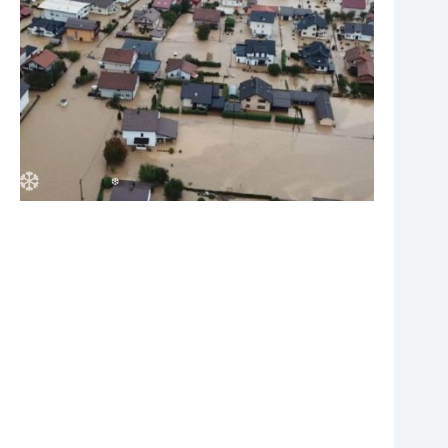
❆
❆
❆
❆