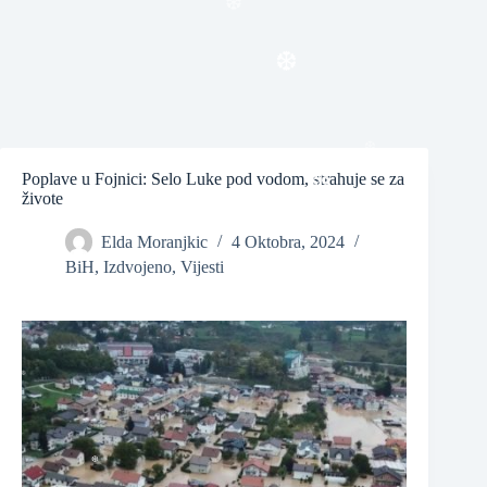
❆
❆
Poplave u Fojnici: Selo Luke pod vodom, strahuje se za
živote
❆
Elda Moranjkic
4 Oktobra, 2024
❆
BiH
,
Izdvojeno
,
Vijesti
❆
❆
❆