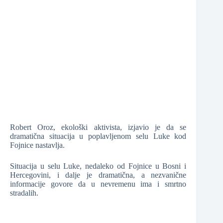
❆
❆
❆
❆
❆
Robert Oroz, ekološki aktivista, izjavio je da se
dramatična situacija u poplavljenom selu Luke kod
❆
Fojnice nastavlja.
Situacija u selu Luke, nedaleko od Fojnice u Bosni i
Hercegovini, i dalje je dramatična, a nezvanične
❆
informacije govore da u nevremenu ima i smrtno
stradalih.