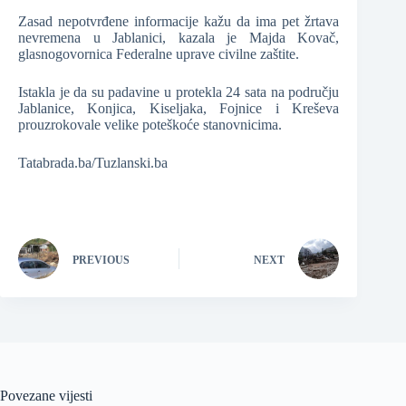
Zasad nepotvrđene informacije kažu da ima pet žrtava
nevremena u Jablanici, kazala je Majda Kovač,
glasnogovornica Federalne uprave civilne zaštite.
Istakla je da su padavine u protekla 24 sata na području
Jablanice, Konjica, Kiseljaka, Fojnice i Kreševa
prouzrokovale velike poteškoće stanovnicima.
Tatabrada.ba/Tuzlanski.ba
PREVIOUS
NEXT
Povezane vijesti