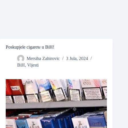
❆
Poskupjele cigarete u BiH!
Mersiha Zahirovic
3 Jula, 2024
❆
BiH
,
Vijesti
❆
❆