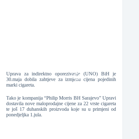
❆
❆
❆
Uprava za indirektno oporezivanje (UNO) BiH je
30.maja dobila zahtjeve za izmjenu cijena pojedinih
marki cigareta.
❆
Tako je kompanija “Philip Morris BH Sarajevo” Upravi
dostavila nove maloprodajne cijene za 22 vrste cigareta
te još 17 duhanskih proizvoda koje su u primjeni od
❆
ponedjeljka 1.jula.