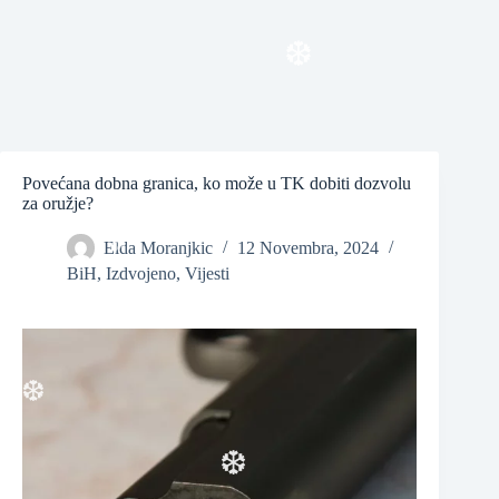
❆
❆
Povećana dobna granica, ko može u TK dobiti dozvolu
za oružje?
Elda Moranjkic
12 Novembra, 2024
❆
BiH
,
Izdvojeno
,
Vijesti
❆
❆