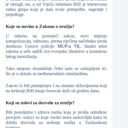
je okrugli sto, a od Vijeća ministara BiH je imenovana
radna grupa koja je dala svoje primjedbe, sugestije i
prijedloge.
Koje su novine u Zakonu o oružju?
U odnosu na postojeći zakon, novi mijenja
kategorizaciju, odnosno, prema riječima načelnika ureda
direktora Uprave policije
MUP-a TK
, finalni tekst
zakona u sebi sadrži sve evropske direktive u kontekstu
lakog naoružanja.
Tako umjesto dosadašnje četiri sada su zastupljene tri,
što je u skladu sa međunarodnim standardima.
Zakon će biti primijenjen I na stranim državljanima koji
na teritoriji BiH imaju boravak duži od godinu dana.
Koji su uslovi za dozvolu za oružje?
Biti punoljetna i zdrava osoba koja je prošla određene
provjere, uslovi su koje osoba mora zadovoljiti kako bi
dobila dozvolu za nošenje oružja u Tuzlanskom
kantonu.