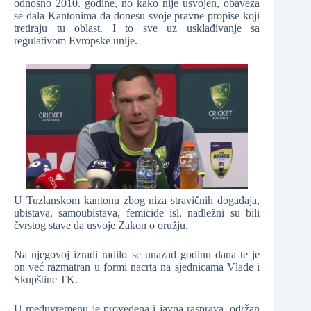
odnosno 2010. godine, no kako nije usvojen, obaveza
se dala Kantonima da donesu svoje pravne propise koji
tretiraju tu oblast. I to sve uz usklađivanje sa
regulativom Evropske unije.
U Tuzlanskom kantonu zbog niza stravičnih događaja,
ubistava, samoubistava, femicide isl, nadležni su bili
čvrstog stave da usvoje Zakon o oružju.
Na njegovoj izradi radilo se unazad godinu dana te je
on već razmatran u formi nacrta na sjednicama Vlade i
Skupštine TK.
U međuvremenu je provedena i javna rasprava, održan