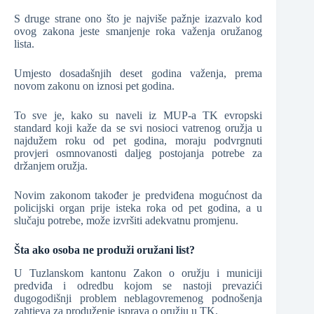
S druge strane ono što je najviše pažnje izazvalo kod
ovog zakona jeste smanjenje roka važenja oružanog
lista.
Umjesto dosadašnjih deset godina važenja, prema
novom zakonu on iznosi pet godina.
To sve je, kako su naveli iz MUP-a TK evropski
standard koji kaže da se svi nosioci vatrenog oružja u
najdužem roku od pet godina, moraju podvrgnuti
provjeri osmnovanosti daljeg postojanja potrebe za
držanjem oružja.
Novim zakonom također je predviđena mogućnost da
policijski organ prije isteka roka od pet godina, a u
slučaju potrebe, može izvršiti adekvatnu promjenu.
Šta ako osoba ne produži oružani list?
U Tuzlanskom kantonu Zakon o oružju i municiji
predviđa i odredbu kojom se nastoji prevazići
dugogodišnji problem neblagovremenog podnošenja
zahtjeva za produženje isprava o oružju u TK.