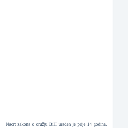
❆
❆
❆
Nacrt zakona o oružju BiH urađen je prije 14 godina,