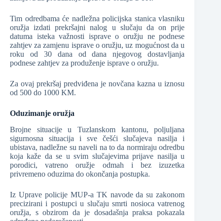
Tim odredbama će nadležna policijska stanica vlasniku
oružja izdati prekršajni nalog u slučaju da on prije
datuma isteka važnosti isprave o oružju ne podnese
zahtjev za zamjenu isprave o oružju, uz mogućnost da u
roku od 30 dana od dana njegovog dostavljanja
podnese zahtjev za produženje isprave o oružju.
Za ovaj prekršaj predviđena je novčana kazna u iznosu
od 500 do 1000 KM.
Oduzimanje oružja
Brojne situacije u Tuzlanskom kantonu, poljuljana
sigurnosna situacija i sve češći slučajeva nasilja i
ubistava, nadležne su naveli na to da normiraju odredbu
koja kaže da se u svim slučajevima prijave nasilja u
porodici, vatreno oružje odmah i bez izuzetka
privremeno oduzima do okončanja postupka.
Iz Uprave policije MUP-a TK navode da su zakonom
precizirani i postupci u slučaju smrti nosioca vatrenog
oružja, s obzirom da je dosadašnja praksa pokazala