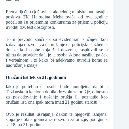
Prema riječima još uvijek aktuelnog ministra unutrašnjih
poslova TK Hajrudina Mehanovića od ove godine
počeli su i u prijemnim konkursima za prijem u policiju
uvoditi tzv. test dostojnosti.
To u prevodu znači da su evidentirani slučajevi kod
izdavanja dozvola za naoružanje da policijski službenici
dolaze kod osobe koja želi dozvolu, raspitivali se o
njima da provjere da li je ta osoba sklona nasilju, pa čak
i verbalnom i to kako bi adekvatno utvrdili kome se
naoružanje izdaje.
Oružani list tek sa 21. godinom
Iako je potrebno da osoba bude punoljetna da bi u
Tuzlanskom kantonu dobila dozvolu za oružje, odnosno
za posjedovanje i nošenje oružja ili poznatije kao
oružani list, ona ipak mora imati 21 godinu starosti.
Ovo je rezultat usvajanja Zakon te njegovih izmjena,
stoga je dobna granica za dozvolu za oružje, podignuta
sa 18. na 21. godinu.