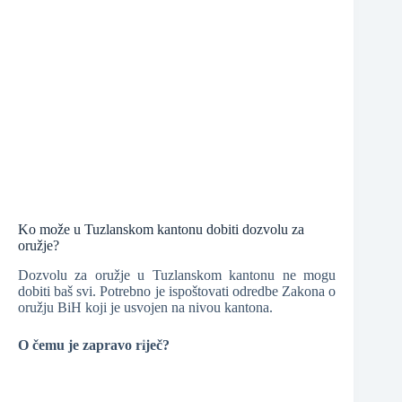
❆
❆
Ko može u Tuzlanskom kantonu dobiti dozvolu za
❆
oružje?
Dozvolu za oružje u Tuzlanskom kantonu ne mogu
❆
dobiti baš svi. Potrebno je ispoštovati odredbe Zakona o
❆
oružju BiH koji je usvojen na nivou kantona.
O čemu je zapravo riječ?