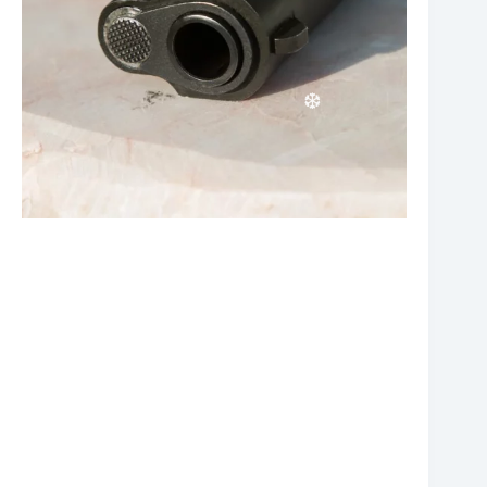
❆
❆
❆
❆