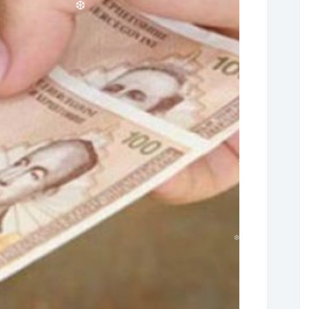
❆
❆
❆
❆