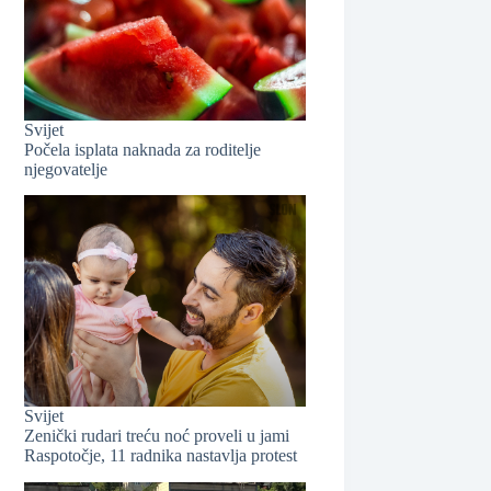
❆
Svijet
Počela isplata naknada za roditelje
njegovatelje
Svijet
Zenički rudari treću noć proveli u jami
❆
Raspotočje, 11 radnika nastavlja protest