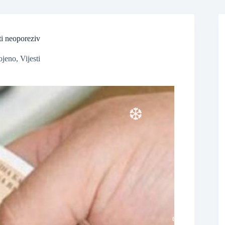
❆
ti neoporeziv
ojeno
,
Vijesti
❆
❆