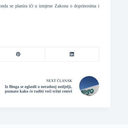
 onda se planira ići u izmjene Zakona o doprinosima i
NEXT
ČLANAK
Iz Binga se oglasili o neradnoj nedjelji,
poznato kako će raditi veći tržni centri