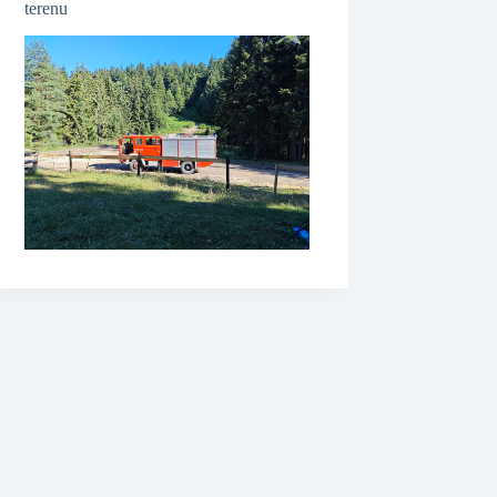
terenu
❆