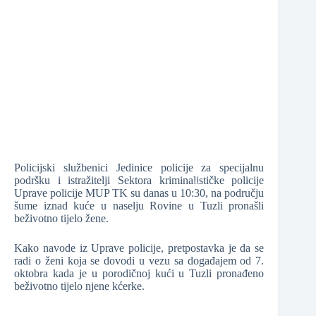
❆
❆
❆
Policijski službenici Jedinice policije za specijalnu
podršku i istražitelji Sektora kriminalističke policije
Uprave policije MUP TK su danas u 10:30, na području
šume iznad kuće u naselju Rovine u Tuzli pronašli
beživotno tijelo žene.
❆
Kako navode iz Uprave policije, pretpostavka je da se
radi o ženi koja se dovodi u vezu sa događajem od 7.
oktobra kada je u porodičnoj kući u Tuzli pronađeno
beživotno tijelo njene kćerke.