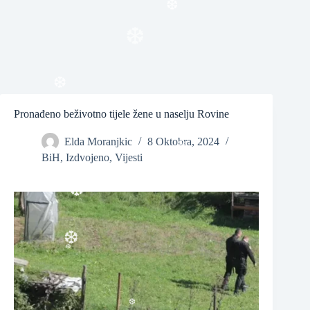
❆
❆
Pronađeno beživotno tijele žene u naselju Rovine
❆
Elda Moranjkic
8 Oktobra, 2024
BiH
,
Izdvojeno
,
Vijesti
❆
❆
❆
❆