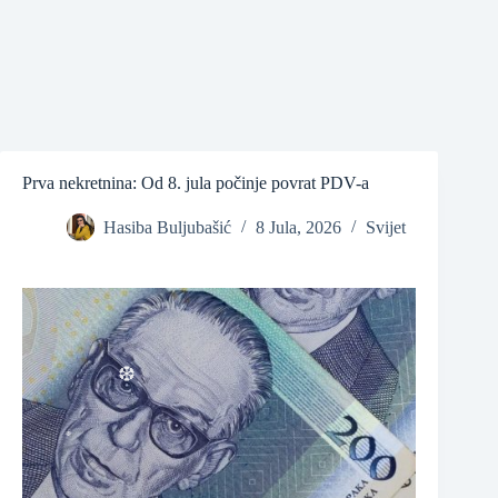
Prva nekretnina: Od 8. jula počinje povrat PDV-a
Hasiba Buljubašić
8 Jula, 2026
Svijet
❆
❆
❆