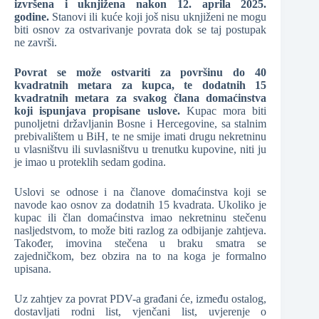
izvršena i uknjižena nakon 12. aprila 2025.
godine.
Stanovi ili kuće koji još nisu uknjiženi ne mogu
biti osnov za ostvarivanje povrata dok se taj postupak
ne završi.
Povrat se može ostvariti za površinu do 40
kvadratnih metara za kupca, te dodatnih 15
kvadratnih metara za svakog člana domaćinstva
koji ispunjava propisane uslove.
Kupac mora biti
punoljetni državljanin Bosne i Hercegovine, sa stalnim
prebivalištem u BiH, te ne smije imati drugu nekretninu
u vlasništvu ili suvlasništvu u trenutku kupovine, niti ju
je imao u proteklih sedam godina.
Uslovi se odnose i na članove domaćinstva koji se
navode kao osnov za dodatnih 15 kvadrata. Ukoliko je
kupac ili član domaćinstva imao nekretninu stečenu
nasljedstvom, to može biti razlog za odbijanje zahtjeva.
Također, imovina stečena u braku smatra se
zajedničkom, bez obzira na to na koga je formalno
upisana.
Uz zahtjev za povrat PDV-a građani će, između ostalog,
dostavljati rodni list, vjenčani list, uvjerenje o