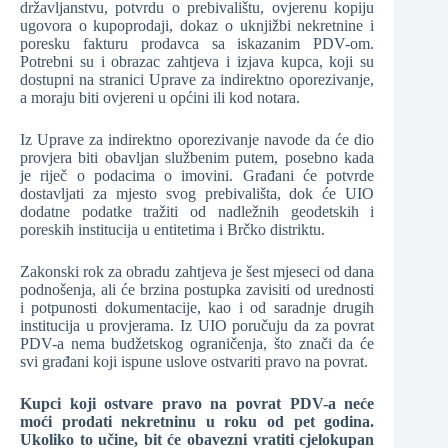
državljanstvu, potvrdu o prebivalištu, ovjerenu kopiju
ugovora o kupoprodaji, dokaz o uknjižbi nekretnine i
poresku fakturu prodavca sa iskazanim PDV-om.
Potrebni su i obrazac zahtjeva i izjava kupca, koji su
dostupni na stranici Uprave za indirektno oporezivanje,
a moraju biti ovjereni u općini ili kod notara.
Iz Uprave za indirektno oporezivanje navode da će dio
provjera biti obavljan službenim putem, posebno kada
je riječ o podacima o imovini. Građani će potvrde
dostavljati za mjesto svog prebivališta, dok će UIO
dodatne podatke tražiti od nadležnih geodetskih i
poreskih institucija u entitetima i Brčko distriktu.
Zakonski rok za obradu zahtjeva je šest mjeseci od dana
podnošenja, ali će brzina postupka zavisiti od urednosti
i potpunosti dokumentacije, kao i od saradnje drugih
institucija u provjerama. Iz UIO poručuju da za povrat
PDV-a nema budžetskog ograničenja, što znači da će
svi građani koji ispune uslove ostvariti pravo na povrat.
Kupci koji ostvare pravo na povrat PDV-a neće
moći prodati nekretninu u roku od pet godina.
Ukoliko to učine, bit će obavezni vratiti cjelokupan