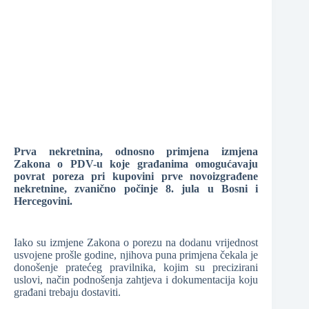
❆
❆
❆
❆
Prva nekretnina, odnosno primjena izmjena
Zakona o PDV-u koje građanima omogućavaju
povrat poreza pri kupovini prve novoizgrađene
nekretnine, zvanično počinje 8. jula u Bosni i
Hercegovini.
Iako su izmjene Zakona o porezu na dodanu vrijednost
usvojene prošle godine, njihova puna primjena čekala je
donošenje pratećeg pravilnika, kojim su precizirani
uslovi, način podnošenja zahtjeva i dokumentacija koju
❆
građani trebaju dostaviti.