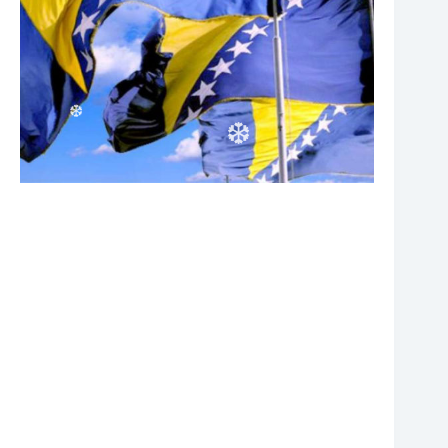
❆
❆
❆