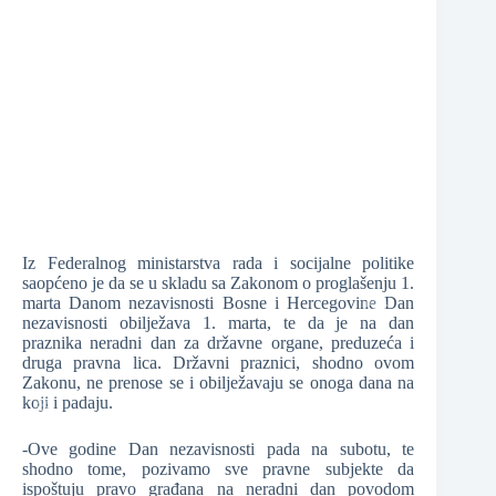
❆
❆
❆
❆
Iz Federalnog ministarstva rada i socijalne politike
saopćeno je da se u skladu sa Zakonom o proglašenju 1.
marta Danom nezavisnosti Bosne i Hercegovine Dan
nezavisnosti obilježava 1. marta, te da je na dan
praznika neradni dan za državne organe, preduzeća i
druga pravna lica. Državni praznici, shodno ovom
❆
Zakonu, ne prenose se i obilježavaju se onoga dana na
koji i padaju.
-Ove godine Dan nezavisnosti pada na subotu, te
shodno tome, pozivamo sve pravne subjekte da
❆
ispoštuju pravo građana na neradni dan povodom