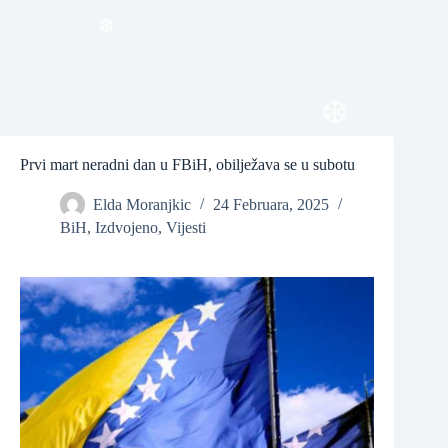
❆
❆
Prvi mart neradni dan u FBiH, obilježava se u subotu
❆
Elda Moranjkic
24 Februara, 2025
BiH
,
Izdvojeno
,
Vijesti
❆