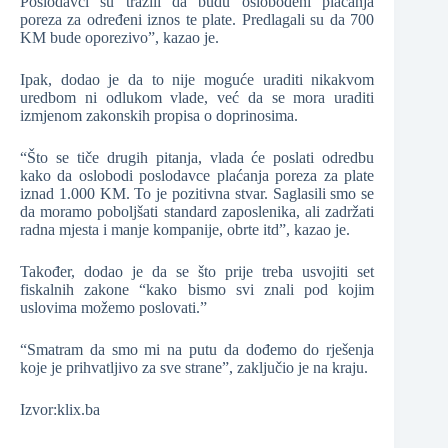
Poslodavci su tražili da budu oslobođeni plaćanja
poreza za određeni iznos te plate. Predlagali su da 700
KM bude oporezivo”, kazao je.
Ipak, dodao je da to nije moguće uraditi nikakvom
uredbom ni odlukom vlade, već da se mora uraditi
izmjenom zakonskih propisa o doprinosima.
“Što se tiče drugih pitanja, vlada će poslati odredbu
kako da oslobodi poslodavce plaćanja poreza za plate
iznad 1.000 KM. To je pozitivna stvar. Saglasili smo se
da moramo poboljšati standard zaposlenika, ali zadržati
radna mjesta i manje kompanije, obrte itd”, kazao je.
Također, dodao je da se što prije treba usvojiti set
fiskalnih zakone “kako bismo svi znali pod kojim
uslovima možemo poslovati.”
“Smatram da smo mi na putu da dođemo do rješenja
koje je prihvatljivo za sve strane”, zaključio je na kraju.
Izvor:klix.ba