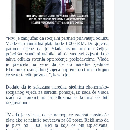
“Prvi je zaključak da socijalni partneri prihvataju odluku
Vlade da minimalna plata bude 1.000 KM. Drugi je da
partneri cijene da je Vlada ovom mjerom željela
poboljšati standard radnika, ali da smo svi svjesni da je
takva odluka stvorila opterećenje poslodavcima. Vlada
je preuzela na sebe da će do naredne sjednice
Ekonomsko-socijalnog vijeća pripremiti set mjera kojim
će se rasteretiti privreda”, kazao je.
Dodaje da je zakazana naredna sjednica ekonomsko-
socijalnog vijeća za naredni ponedjeljak kada će Vlada
izaći sa konkretnim prijedlozima o kojima će biti
razgovarano.
“Vlada je svjesna da je nemoguće zadržati postojeće
plate ako se najniža povećava za 60 posto. Rekli smo da
je plata od 1.000 KM ta koja će biti isplaćivana.