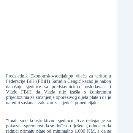
❆
❆
❆
❆
❆
Predsjednik Ekonomsko-socijalnog vijeća za teritoriju
Federacije BiH (FBiH) Safudin Čengić kazao je nakon
današnje sjednice sa predstavnicima poslodavaca i
Vlade FBiH da Vlada nije izašla s konkretnim
prijedlozima za smanjenje oporezivog dijela plate i da je
naredni sastanak zakazan za sljedeći ponedjeljak.
❆
“Imali smo konstruktivnu sjednicu. Sve delegacije su
❆
pokazale spremnost da se dođe do rješenja, odnosno da
radnici primaju plate od minimalno 1.000 KM, a da se