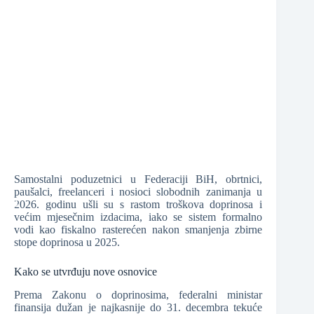
❆
❆
❆
Samostalni poduzetnici u Federaciji BiH, obrtnici,
❆
paušalci, freelanceri i nosioci slobodnih zanimanja u
2026. godinu ušli su s rastom troškova doprinosa i
većim mjesečnim izdacima, iako se sistem formalno
vodi kao fiskalno rasterećen nakon smanjenja zbirne
stope doprinosa u 2025.
❆
❆
Kako se utvrđuju nove osnovice
❆
Prema Zakonu o doprinosima, federalni ministar
finansija dužan je najkasnije do 31. decembra tekuće