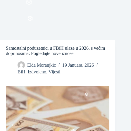
❆
❆
❆
Samostalni poduzetnici u FBiH ulaze u 2026. s većim
doprinosima: Pogledajte nove iznose
Elda Moranjkic
19 Januara, 2026
BiH
,
Izdvojeno
,
Vijesti
❆
❆
❆
❆