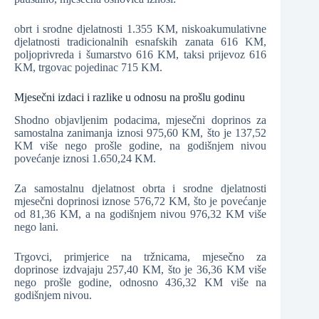
obrt i srodne djelatnosti 1.355 KM, niskoakumulativne
djelatnosti tradicionalnih esnafskih zanata 616 KM,
poljoprivreda i šumarstvo 616 KM, taksi prijevoz 616
KM, trgovac pojedinac 715 KM.
Mjesečni izdaci i razlike u odnosu na prošlu godinu
Shodno objavljenim podacima, mjesečni doprinos za
samostalna zanimanja iznosi 975,60 KM, što je 137,52
KM više nego prošle godine, na godišnjem nivou
povećanje iznosi 1.650,24 KM.
Za samostalnu djelatnost obrta i srodne djelatnosti
mjesečni doprinosi iznose 576,72 KM, što je povećanje
od 81,36 KM, a na godišnjem nivou 976,32 KM više
nego lani.
Trgovci, primjerice na tržnicama, mjesečno za
doprinose izdvajaju 257,40 KM, što je 36,36 KM više
nego prošle godine, odnosno 436,32 KM više na
godišnjem nivou.