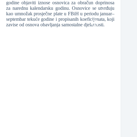
godine objaviti iznose osnovica za obračun doprinosa
za narednu kalendarsku godinu. Osnovice se utvrđuju
kao umnožak prosječne plate u FBiH u periodu januar–
septembar tekuće godine i propisanih koeficijenata, koji
zavise od osnova obavljanja samostalne djelatnosti.
❆
❆