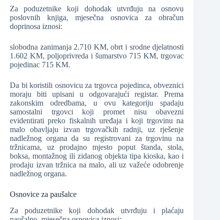
Za poduzetnike koji dohodak utvrđuju na osnovu
poslovnih knjiga, mjesečna osnovica za obračun
doprinosa iznosi:
slobodna zanimanja 2.710 KM, obrt i srodne djelatnosti
1.602 KM, poljoprivreda i šumarstvo 715 KM, trgovac
pojedinac 715 KM.
Da bi koristili osnovicu za trgovca pojedinca, obveznici
moraju biti upisani u odgovarajući registar. Prema
zakonskim odredbama, u ovu kategoriju spadaju
samostalni trgovci koji promet nisu obavezni
evidentirati preko fiskalnih uređaja i koji trgovinu na
malo obavljaju izvan trgovačkih radnji, uz rješenje
nadležnog organa da su registrovani za trgovinu na
tržnicama, uz prodajno mjesto poput štanda, stola,
boksa, montažnog ili zidanog objekta tipa kioska, kao i
prodaju izvan tržnica na malo, ali uz važeće odobrenje
nadležnog organa.
Osnovice za paušalce
Za poduzetnike koji dohodak utvrđuju i plaćaju
paušalno, mjesečna osnovica iznosi: