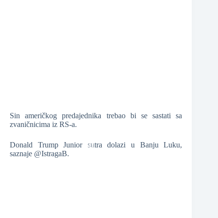
❆
❆
Sin američkog predajednika trebao bi se sastati sa
❆
❆
❆
zvaničnicima iz RS-a.
Donald Trump Junior sutra dolazi u Banju Luku,
saznaje @IstragaB.
❆
❆