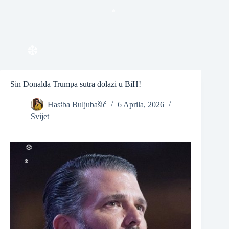
❆
❆
❆
Sin Donalda Trumpa sutra dolazi u BiH!
Hasiba Buljubašić
6 Aprila, 2026
Svijet
❆
❆
❆
❆